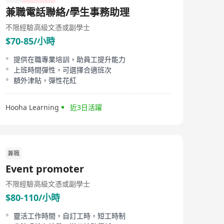
Centre Limited, located in Causeway Bay, Hong Kong, is
兼職電話聯絡/學生事務助理
a leading institution dedicated to providing medical
aesthetic services. Under the guidance of its top-tier
不限經驗
高級文憑或副學士
team of doctors, the center utilizes cutting-edge
$70-85/小時
technology to offer customized medical aesthetics
solutions for customers. The service range includes skin
tightening, lifting, refinement, regeneration, hydration,
提供在職專業培訓，助員工提升能力
whitening, pigmentation management, and body care.
上班時間彈性，可選擇合適班次
Furthermore, as a healthcare provider operating within
額外津貼，彈性花紅
the medical field, Cos Max Medical Centre Limited is
committed to offering unparalleled service experiences
to its clients. In terms of product certification, COSMAX
Hooha Learning
近3日活躍
holds the most certifications in the cosmetics ODM
industry, including CGMP, ISO 22716, ISO 9001, ISO
14001, OHSAS 18001, COSMOS, FDA OTC, Health
Canada OTC, MUI certification, and vegan cosmetic
production certification from EVE, all demonstrating its
兼職
commitment to quality and safety standards in
products.
Event promoter
不限經驗
高級文憑或副學士
$80-110/小時
靈活工作時間，自訂工時，短工時制