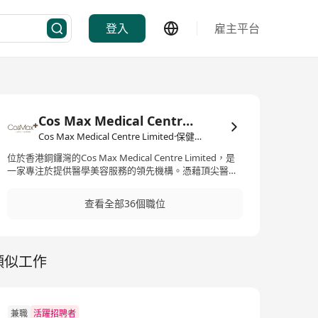
登入
雇主平台
Cos Max Medical Centre Limited
Cos Max Medical Centre Limited·保健美容護理
位於香港銅鑼灣的Cos Max Medical Centre Limited，是
一家專注於提供醫學美容服務的領先機構。憑藉頂尖醫生
團隊的領導，該中心利用突破性技術，為顧客提供量身定
制的醫學美容解決方案。服務範圍廣泛，包括皮膚緊緻、
查看全部36個職位
提升、細緻、再生、滋潤、美白、色素沉澱處理及身體護
理等。此外，作為一家位於醫療及健康護理領域運營的醫
療機構，Cos Max Medical Centre Limited致力於為客戶
提供無與倫比的服務體驗。在產品認證方面，COSMAX在
類似工作
化妝品ODM行業中擁有最多的認證，包括CGMP、ISO
22716、ISO 9001、ISO 14001、OHSAS 18001及
COSMOS、FDA OTC、Health Canada OTC、MUI認證和
來自EVE的純素化妝品生產認證，這些都顯示了其在產品
質量和安全標準上的堅持與承諾。 Cos Max Medical
兼職
活躍招聘者