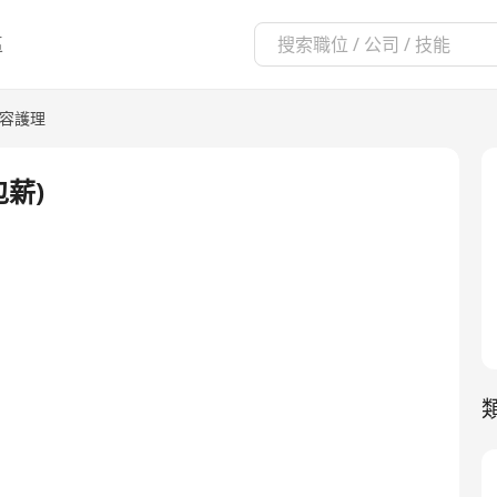
區
容護理
包薪)