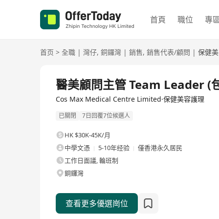
首頁
職位
專
首页
>
全職
|
灣仔
,
銅鑼灣
|
銷售
,
銷售代表/顧問
|
保健美
全職
醫美顧問主管 Team Leader (
Cos Max Medical Centre Limited·保健美容護理
已關閉
7日回覆7位候選人
HK $30K-45K/月
中學文憑
5-10年经验
僅香港永久居民
工作日面議, 輪班制
銅鑼灣
查看更多優選崗位