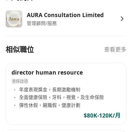
者尤佳。
深入理解主流社羣平臺運作邏輯，特別是
AURA Consultation Limited
Instagram Reels 流量機制、小紅書推薦演算法
管理顧問/服務
與內容權重規則。
大學本科畢業，主修市場營銷、傳播、廣告、數
位媒體或相關領域為佳；歡迎具潛力之新鮮人，
相似職位
查看更多
亦歡迎具1–3年實務經驗者——曾成功推動粉絲
成長、提升互動率或達成明確活動轉換目標者將
獲優先考慮。
director human resource
語言能力：流利廣東話（為日常溝通、文案語感
港燁啟德
與聲音內容製作之必要條件）；良好英文讀寫能
年度表現獎金，長期激勵機制
力（可獨立閱讀國際趨勢報告、撰寫雙語貼
全面健康保險，牙科，視覺，及生命保險
文）；普通話具基本溝通能力。
彈性休假，親職假，健康計劃
個人特質：反應敏捷、自律高效，具備強烈責任
$80K-120K/月
感與細緻執行力；對流行文化、Z世代行為模
式、數位消費心理有自然洞察與長期觀察習慣；