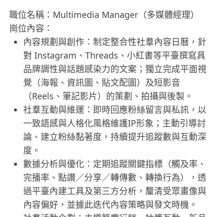
職位名稱：Multimedia Manager（多媒體經理）
崗位內容：
內容規劃與創作：制定整合性社羣內容日曆，針
對 Instagram、Threads、小紅書等平臺撰寫具
品牌調性與話題感染力的文案；獨立完成平面視
覺（海報、資訊圖、貼文配圖）及短影音
（Reels、筆記影片）的策劃、拍攝與後製。
社羣互動與維運：即時回應粉絲留言與私訊，以
一致語感與人格化風格維護IP形象；主動引導討
論、建立粉絲黏著度，持續提升追蹤數與互動深
度。
數據分析與優化：定期追蹤關鍵指標（觸及率、
完播率、點讚／分享／轉傳數、轉換行為），透
過平臺內建工具及第三方分析，釐清受眾畫像與
內容偏好，並據此迭代內容策略與發文時機。