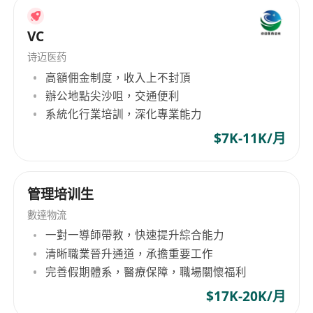
能於快節奏環境中自主管理多工並確保品質穩定
輸出。
VC
诗迈医药
福利：
高額佣金制度，收入上不封頂
酬金
辦公地點尖沙咀，交通便利
彈性工時
系統化行業培訓，深化專業能力
生日假
$7K-11K/月
醫療計劃
保險計劃
牙科計劃
管理培训生
豐厚薪酬
中國假期
數達物流
一對一導師帶教，快速提升綜合能力
特別／額外事假
清晰職業晉升通道，承擔重要工作
五天工作周
完善假期體系，醫療保障，職場關懷福利
$17K-20K/月