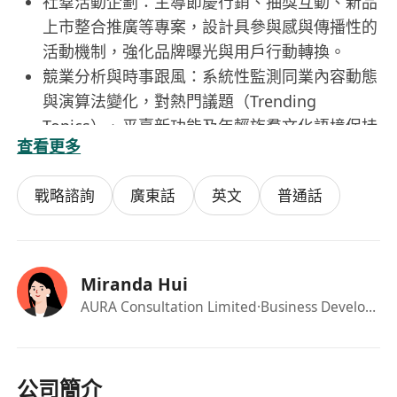
社羣活動企劃：主導節慶行銷、抽獎互動、新品
上市整合推廣等專案，設計具參與感與傳播性的
活動機制，強化品牌曝光與用戶行動轉換。
競業分析與時事跟風：系統性監測同業內容動態
與演算法變化，對熱門議題（Trending
Topics）、平臺新功能及年輕族羣文化語境保持
查看更多
高度敏感，快速產出高相關性、低風險的即時響
應內容。
戰略諮詢
廣東話
英文
普通話
工作要求：
具備優秀的文字駕馭能力，能靈活切換不同平臺
語境（如IG輕快口語、小紅書生活化敘事），文
Miranda Hui
字精準、有記憶點且符合品牌聲量定位。
AURA Consultation Limited
·Business Development Manager
熟練操作修圖工具（Photoshop、Canva）及短
影音剪輯軟體（Adobe Premiere Pro、
CapCut），具備基礎攝影構圖與聲音處理概念
公司簡介