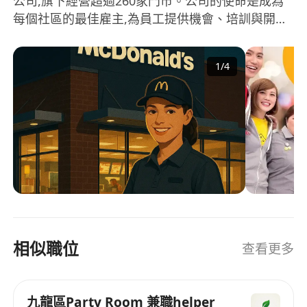
公司,旗下經營超過260家門市。公司的使命是成為
每個社區的最佳雇主,為員工提供機會、培訓與開
發、滿足感以及獎勵與認可。在公司的經營領域中,
多元化是其核心價值之一。公司非常重視多元化的
1
/
4
企業文化和人才發展,為來自不同背景和教育水平的
員工提供學習和專業成長的機會。 MHK
Restaurants Limited相信透過這種多元化的做法,可
以促進員工的個人成長,並為企業帶來更多創新與發
展 MHK Restaurants Limited is a company
dedicated to the food and beverage industry,
operating over 260 outlets. The mission of the
company is to be the best employer in every
community, providing opportunities, training
and development, satisfaction, as well as
相似職位
查看更多
rewards and recognition for its employees.
Diversity is one of the core values in the
company's operations. It places great
九龍區Party Room 兼職helper
importance on a diverse corporate culture and