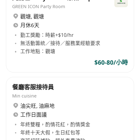
talent development, offering learning and
GREEN ICON Party Room
professional growth opportunities to employees
觀塘
,
觀塘
from various backgrounds and educational
月休6天
levels. MHK Restaurants Limited believes that
勤工獎勵：時薪+$10/hr
through this diversified approach, it can foster
無活動籌統／接待／服務業經驗要求
personal growth among employees and bring
工作地點：觀塘
about more innovation and development for the
$60-80/小時
enterprise.
餐廳客服接待員
Min cuisine
油尖旺
,
油麻地
工作日面議
年終雙糧，酌情花紅，酌情獎金
年終十天大假，生日紅包等