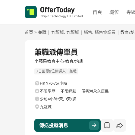
首頁
職位
專
首页
>
兼職
|
九龍城
,
九龍城
|
銷售
,
銷售協調員
|
教育/
兼職派傳單員
小蘋果教育中心·教育/培訓
7日回覆9位候選人
兼職
HK $70-75/小時
不限學歷
不限經驗
僅香港永久居民
少於4小時/天, 3天/週
九龍城
傳送投遞消息