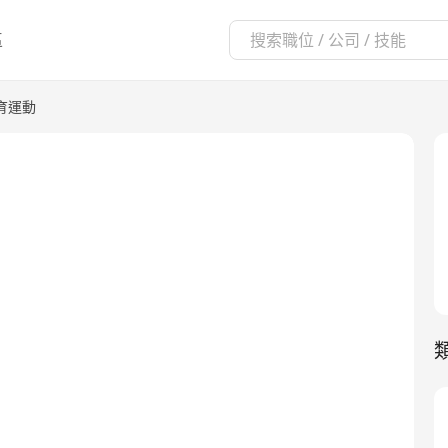
區
育運動