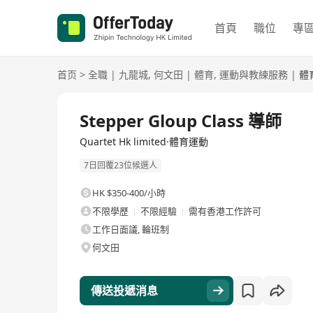
首頁
職位
專
首页
>
全職
|
九龍城
,
何文田
|
體育
,
運動與教練服務
|
體
全職
Stepper Gloup Class 導師
Quartet Hk limited·體育運動
7日回覆23位候選人
HK $350-400/小時
不限學歷
不限經驗
需有香港工作許可
工作日面議, 輪班制
何文田
傳送投遞消息