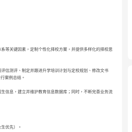
程体系等关键因素，定制个性化择校方案，并提供多样化的择校思
开展评估测评、制定并跟进升学培训计划与定校规划、修改文书
进行案例总结。
校招生信息，建立并维护教育信息数据库；同时，不断完善业务流
业生优先）。