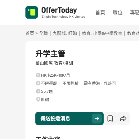
首頁
職位
專
首页
>
全職
|
九龍城
,
紅磡
|
教育
,
小學&中學教育
|
教育/
全職
升学主管
華山國際·教育/培訓
HK $25K-40K/月
不限學歷
不限經驗
需有香港工作許可
5天/週
紅磡
傳送投遞消息