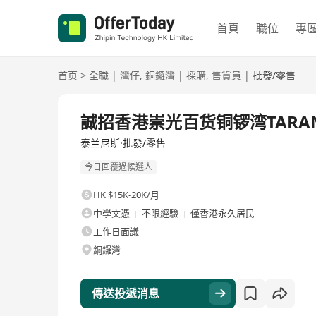
首頁
職位
專
首页
>
全職
|
灣仔
,
銅鑼灣
|
採購
,
售貨員
|
批發/零售
全職
誠招香港崇光百货铜锣湾TARA
泰兰尼斯·批發/零售
今日回覆過候選人
HK $15K-20K/月
中學文憑
不限經驗
僅香港永久居民
工作日面議
銅鑼灣
傳送投遞消息