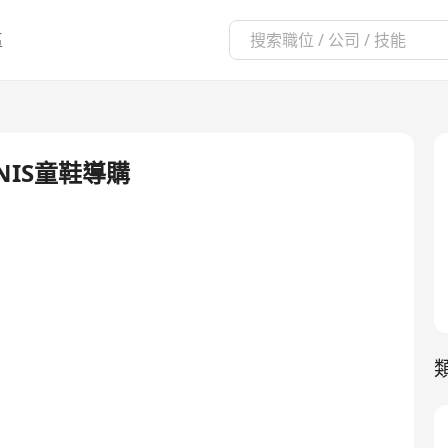
區
NIS童鞋導購