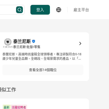
登入
雇主平台
泰兰尼斯
泰兰尼斯·批發/零售
泰蘭尼斯，高端時尚童鞋全球領導者，專注研製符合0-18
歲少年兒童全品類、全碼段、全場景需求的產品，以「不
止舒適，更要精緻」為品牌理念，始終堅持傳承精湛的工
藝，以奢品的態度打造每一雙童鞋。 科學地將產品劃分為
查看全部14個職位
六個階段：0階柔抱鞋，1階步前鞋，2階學步鞋，3階幼兒
園鞋，4階小學生鞋，5階青少年鞋，穩穩第一步，高光每
一步。 為此，泰蘭尼斯一直致力於和行業頂尖的品牌、機
構進行合作，使用VIBRAM、MICHELIN世界級專業鞋底技
類似工作
術，獲得BVmark國際防滑認證，與瑞士近百年抑菌品牌
Sanitized、美國高端技術產品OrthoLite形成長期戰略合
作夥伴。
最新
活躍招聘者