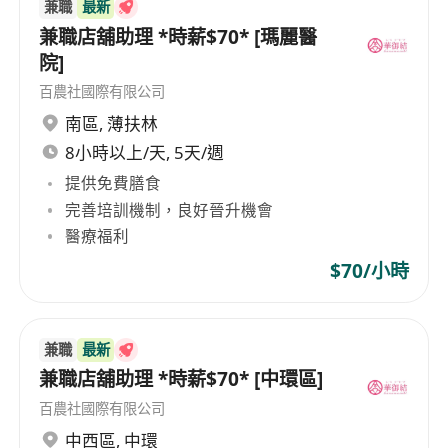
兼職
最新
兼職店舖助理 *時薪$70* [瑪麗醫
院]
百農社國際有限公司
南區
,
薄扶林
8小時以上/天, 5天/週
提供免費膳食
完善培訓機制，良好晉升機會
醫療福利
$70/小時
兼職
最新
兼職店舖助理 *時薪$70* [中環區]
百農社國際有限公司
中西區
,
中環