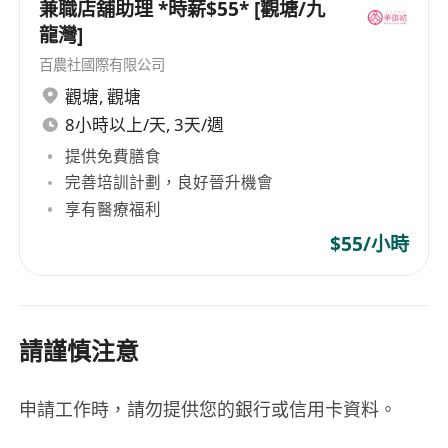
兼職店舖助理 *時薪$55* [觀塘/九
龍灣]
百農社國際有限公司
觀塘
,
觀塘
8小時以上/天, 3天/週
提供免費膳食
完善培訓計劃，良好晉升機會
享有醫療福利
$55/小時
請謹慎注意
申請工作時，請勿提供您的銀行或信用卡資料。