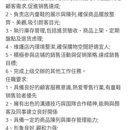
顧客需求,促進销售達成;
2、負责店内童鞋的展示與陳列,確保商品擺放整
齊、美觀,吸引颜客目光;
3、執行庫存管理,包括進货驗收、商品上架、定期
盤點及退货虑理;
4、维護店内環境整潔,確保購物空間舒適宜人;
5、積極参與店铺的銷售活動與促销策略,達成銷售
目標;
6、完成上级交辦的其他工作任務。
任職要求:
1、具備良好的顧客服務意識,熱爱零售行業,有童鞋
销售验者優先
2、擁有出色的溝通技巧與国隊合作精神,能夠與顏
客及同事建立良好開係
3、具備一定的商品陳列與庫存管理能力;
4、形象良好,親和力强;