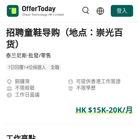
登入
招聘童鞋导购（地点：崇光百
货）
泰兰尼斯·批發/零售
7日回覆14位候選人
全職
銅鑼灣
可提供香港工作簽證
不限經驗
不限學歷
工作日面議
HK $15K-20K/月
工作亮點