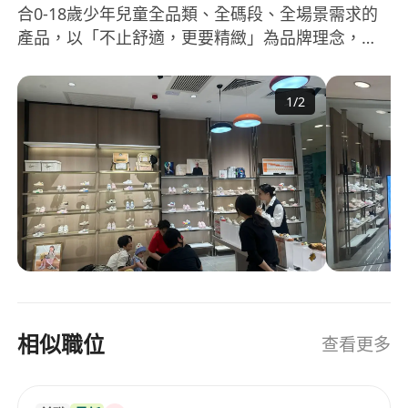
合0-18歲少年兒童全品類、全碼段、全場景需求的
產品，以「不止舒適，更要精緻」為品牌理念，始
終堅持傳承精湛的工藝，以奢品的態度打造每一雙
童鞋。 科學地將產品劃分為六個階段：0階柔抱
1
/
2
鞋，1階步前鞋，2階學步鞋，3階幼兒園鞋，4階小
學生鞋，5階青少年鞋，穩穩第一步，高光每一步。
為此，泰蘭尼斯一直致力於和行業頂尖的品牌、機
構進行合作，使用VIBRAM、MICHELIN世界級專業
鞋底技術，獲得BVmark國際防滑認證，與瑞士近百
年抑菌品牌Sanitized、美國高端技術產品OrthoLite
形成長期戰略合作夥伴。
相似職位
查看更多