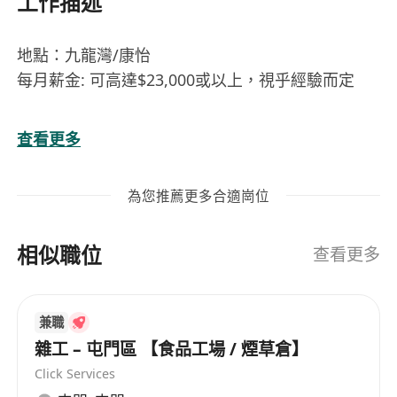
工作描述
地點：九龍灣/康怡
每月薪金: 可高達$23,000或以上，視乎經驗而定
工作職責
查看更多
- 負責燒味部日常運作
- 食品處理及出品，維持產品質素 -
為您推薦更多合適崗位
監控日常食品的銷售、生產和保存
相似職位
工作要求
查看更多
- 2年相關工作經驗優先
- 如另有滷味處理及生產，將獲優先考慮
兼職
- 具團隊合作精神，勤奮
雜工 – 屯門區 【食品工場 / 煙草倉】
Click Services
工作時間: 6天工作, 每天工作10小時(包1小時飯鐘),