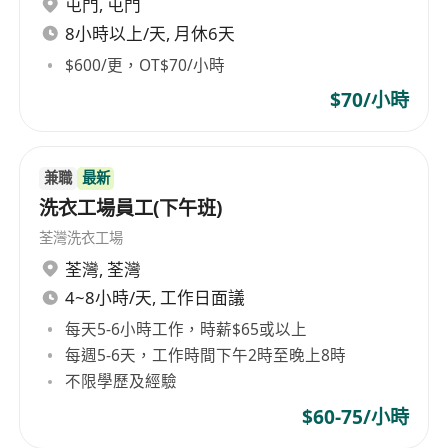
屯門
,
屯門
輪休輪班
8小時以上/天, 月休6天
福利： 醫療保險 / 每月花紅或獎金 / 晉升機會 / 在
$600/更，OT$70/小時
職培訓 / 侍產假 / 介紹人獎金
$70/小時
有意者可whatsapp****** 或直接點擊
https://wa.me/******
兼職
最新
亦可直接提交申請:
洗衣工場員工(下午班)
https://forms.gle/q********XqvaTHvko8
荃灣洗衣工場
荃灣
,
荃灣
4~8小時/天, 工作日面議
每天5-6小時工作，時薪$65或以上
每週5-6天，工作時間下午2時至晚上8時
不限學歷及經驗
$60-75/小時