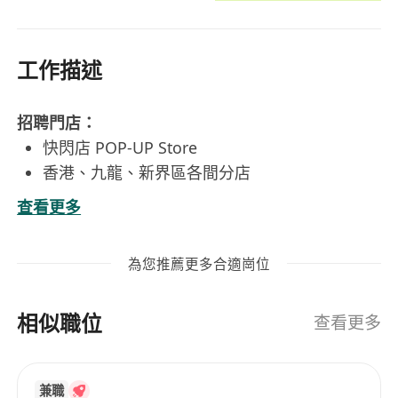
工作描述
招聘門店：
快閃店 POP-UP Store
香港、九龍、新界區各間分店
查看更多
工作職責 ESSENTIAL DUTIES AND
RESPONSIBILITIES
為您推薦更多合適崗位
處理店舖日常運作, 包括: 銷售、整理貨架、貨品
陳列、清潔衛生、盤點貨品、收貨、貨物補充及
相似職位
調配
查看更多
妥善地處理客戶的查詢及了解需要, 向客戶提供
優質服務,以及建立穩固的顧客關係
兼職
向顧客說明貨品特徵、產品資訊、品質、價格，