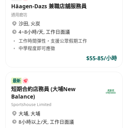
Häagen-Dazs 兼職店舖服務員
以協助顧客選擇
收取款項、交付商品、開發票或收據，完成交易
通用磨坊
手續
沙田
,
火炭
配合店長做好店内的輔助工作
4~8小時/天, 工作日面議
為店舖同事提供培訓及指導
工作時間彈性，支援公眾假期工作
中學程度即可應徵
工作要求 REQUIREMENTS
$55-85/小時
對客戶服務充滿熱誠具良好的溝通技巧
適應力強，能處理多項任務及勇於接受挑戰
具責任感，積極正面及主動，願意學習，善於團
最新
隊合作
短期合約店務員 (大埔New
良好的英文, 中文及國語會話能力
Balance)
歡迎應屆畢業生或任何行業人士應徵
(具相關銷
Sportshouse Limited
售或顧客服務經驗更佳)
大埔
,
大埔
8小時以上/天, 工作日面議