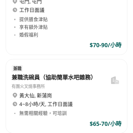
屯門
,
屯門
10. 處理分店顧客投訴,適時向上級匯報,反映顧客意
見
工作日面議
11.處理分店行政工作,包括營業報表、訂貨、人事、
提供膳食津貼
維修報告及與公司各部門維持良好溝通。
享有額外津貼
12. 對工作有熱誠及責任感
婚假福利
13. 良好管理、執行及溝通能力
$70-90/小時
14. 具良好團隊合作精神
15. 認識食品安全及食物衛生標準
兼職
兼職洗碗員（協助簡單水吧雜務）
有團火叉燒事務所
黃大仙
,
新蒲崗
4~8小時/天, 工作日面議
無需相關經驗，可培訓
$65-70/小時