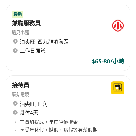
最新
兼職服務員
遇見小麵
油尖旺
,
西九龍填海區
工作日面議
$65-80/小時
接待員
蘑菇電競
油尖旺
,
旺角
月休4天
工資加提成，年度評優獎金
享受年休假，婚假，病假等有薪假期