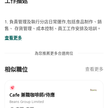
工作描述
1. 負責管理及執行分店日常運作,包括食品制作、銷
售、 存貨管理、成本控制、員工工作安排及培訓。
2.負責分店食品制作及服務工作,包括烤焗食品、飲
查看更多
品制作、 出餐、收銀及其他樓面服務及清潔工作。
3. 確保分店食品質素、服務及衛生水平達致公司標
為您推薦更多合適崗位
準。
4.貫徽及執行公司各項標準,確保品牌形象。
相似職位
5. 監督員工出勤及制服儀容
查看更多
6.確保分店銀頭及入數記錄準確,分店銀頭沒有誤差,
按公司規定準確、準時包數入數,
7. 帶領分店團隊達至公司營業目標。
Cafe 兼職咖啡師/侍應
8. 有效控制各項成本,包括食材及人力成本。
Beans Group Limited
9. 培訓員工,建立良好團隊合作精神。