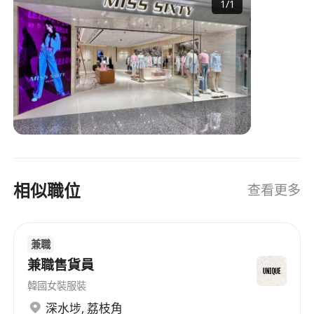
1
/
1
相似職位
查看更多
兼職
兼職售貨員
韓國女裝服裝
深水埗
,
荔枝角