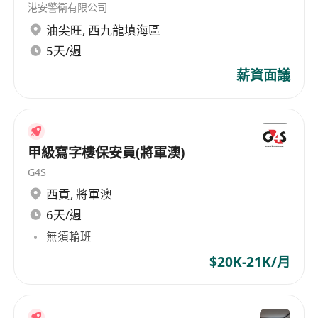
港安警衛有限公司
油尖旺
,
西九龍填海區
5天/週
薪資面議
甲級寫字樓保安員(將軍澳)
G4S
西貢
,
將軍澳
6天/週
無須輪班
$20K-21K/月