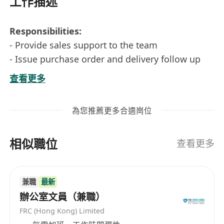
工作描述
Responsibilities:
- Provide sales support to the team
- Issue purchase order and delivery follow up
- Responsible for preparing quotation, invoices
查看更多
and contracts
- Attend exhibitions
為您推薦更多合適崗位
Requirements:
相似職位
- Basic Accounting knowledge will be an
查看更多
advantage
- Able to work independently
兼職
最新
- Good command of spoken and written English
辦公室文員（兼職）
and Chinese
FRC (Hong Kong) Limited
- Good communication skills