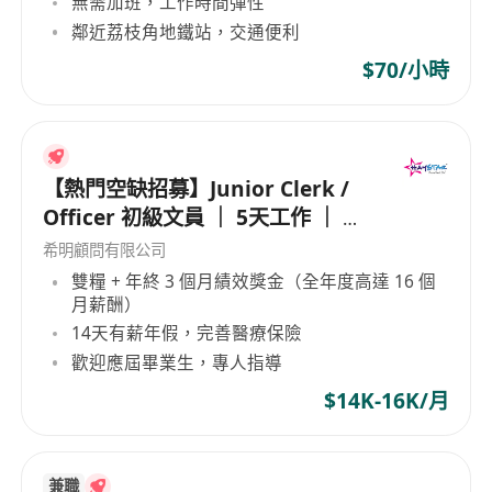
無需加班，工作時間彈性
- Good PC skills including MS Words, Excel and
鄰近荔枝角地鐵站，交通便利
Chinese word-processing
$70/小時
【熱門空缺招募】Junior Clerk /
Officer 初級文員 ｜ 5天工作 ｜ 準
時收工 ｜ 年薪高達 16 個月
希明顧問有限公司
雙糧 + 年終 3 個月績效獎金（全年度高達 16 個
月薪酬）
14天有薪年假，完善醫療保險
歡迎應屆畢業生，專人指導
$14K-16K/月
兼職