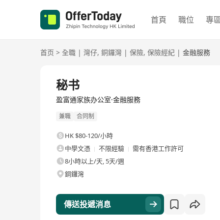
首頁
職位
專
首页
>
全職
|
灣仔
,
銅鑼灣
|
保險
,
保險經紀
|
金融服務
全職
秘书
盈富通家族办公室·金融服務
兼職
合同制
HK $80-120/小時
中學文憑
不限經驗
需有香港工作許可
8小時以上/天, 5天/週
銅鑼灣
傳送投遞消息