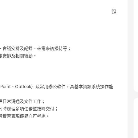
、會議安排及記錄、來電來訪接待等；
旅安排及相關後勤。
、PowerPoint、Outlook）及常用辦公軟件，具基本資訊系統操作能
理日常溝通及文件工作；
同時處理多項任務並按時交付；
若實習表現優異亦可考慮。