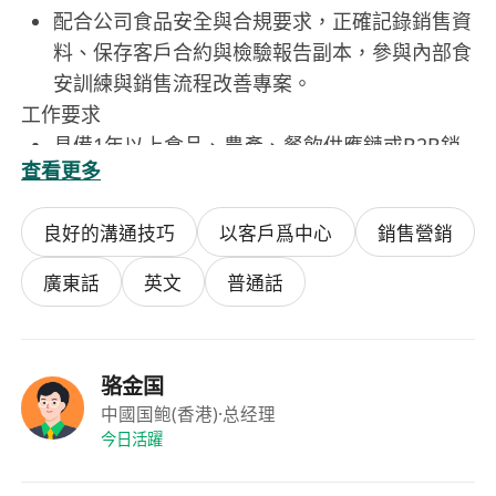
配合公司食品安全與合規要求，正確記錄銷售資
料、保存客戶合約與檢驗報告副本，參與內部食
安訓練與銷售流程改善專案。
工作要求
具備1年以上食品、農產、餐飲供應鏈或B2B銷
查看更多
售相關經驗，熟悉食材特性、儲運條件及行業法
規者尤佳。
良好的溝通技巧
以客戶爲中心
銷售營銷
具備良好溝通表達能力與服務意識，能清晰說明
產品優勢，並有效處理客戶異議與投訴。
廣東話
英文
普通話
具基本數位工具操作能力，能熟練使用Excel進
行報表整理，並操作CRM系統或企業通訊軟體
（如LINE Business、Google Workspace）。
骆金国
具備獨立作業能力與責任感，能適應彈性外勤安
中國国鲍(香港)
·总经理
排，包含週末或短程出差，並具備基本交通駕駛
今日活躍
資格（機車或小客車）者優先。
重視食品安全與職業倫理，無不良信用紀錄，願