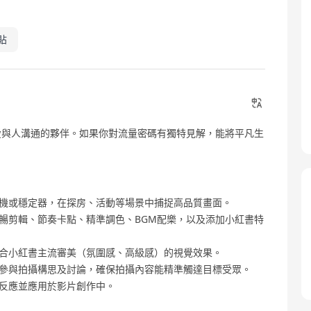
貼
愛與人溝通的夥伴。如果你對流量密碼有獨特見解，能將平凡生
機或穩定器，在探房、活動等場景中捕捉高品質畫面。
暢剪輯、節奏卡點、精準調色、BGM配樂，以及添加小紅書特
合小紅書主流審美（氛圍感、高級感）的視覺效果。
參與拍攝構思及討論，確保拍攝內容能精準觸達目標受眾。
反應並應用於影片創作中。