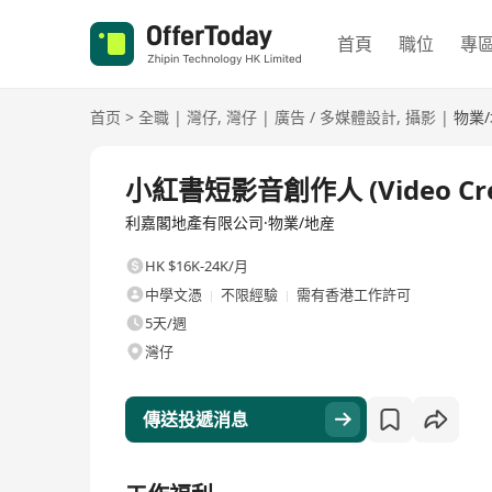
首頁
職位
專
首页
>
全職
|
灣仔
,
灣仔
|
廣告 / 多媒體設計
,
攝影
|
物業
全職
小紅書短影音創作人 (Video Creat
利嘉閣地產有限公司·物業/地産
HK $16K-24K/月
中學文憑
不限經驗
需有香港工作許可
5天/週
灣仔
傳送投遞消息