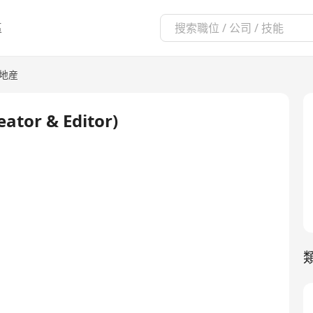
區
/地産
or & Editor)