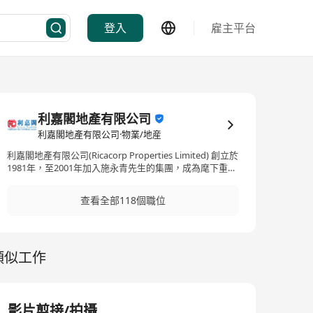
登入
雇主平台
利嘉閣地產有限公司
利嘉閣地產有限公司·物業/地産
利嘉閣地產有限公司(Ricacorp Properties Limited) 創立於
1981年，至2001年加入施永青先生的集團，成為麾下重要
一員，並逐漸發展為香港三大房地產代理公司之一。利嘉
閣擁有逾200間分行，網絡遍及香港和澳門，員工人數接
查看全部118個職位
近2,500人，每年促成物業交易達1萬多宗。 利嘉閣一直以
誠信為先，早於2018年已領先香港同業，推出「真盤源」
承諾，保證公司的盤源皆為「真實圖片」、「真實價
格」、「真實委託」、「真實在售」，在港澳兩地贏得市
類似工作
場口碑。 公司在創新科技的發展及應用方面，亦緊貼世界
潮流，推陳出新，當中包括「VR線上睇樓」、「Rica+工
作雲端系統」、「Ricacoin 虛擬貨幣員工激勵系統」及
「Ai 搵樓分析師–RICA」等，引領香港的房地產代理行業
進入智慧科技時代。
影片剪接/拍攝