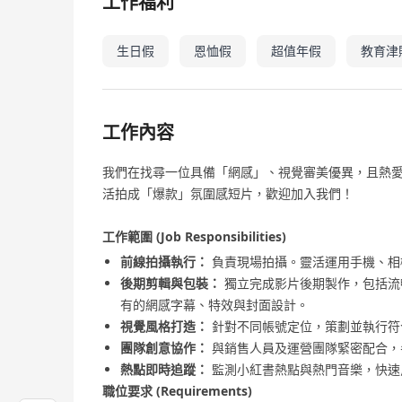
工作福利
生日假
恩恤假
超值年假
教育津
工作內容
我們在找尋一位具備「網感」、視覺審美優異，且熱
活拍成「爆款」氛圍感短片，歡迎加入我們！
工作範圍 (Job Responsibilities)
前線拍攝執行：
負責現場拍攝。靈活運用手機、相
後期剪輯與包裝：
獨立完成影片後期製作，包括流
有的網感字幕、特效與封面設計。
視覺風格打造：
針對不同帳號定位，策劃並執行符
團隊創意協作：
與銷售人員及運營團隊緊密配合，
熱點即時追蹤：
監測小紅書熱點與熱門音樂，快速
職位要求 (Requirements)