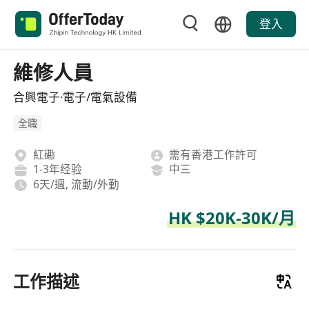
登入
維修人員
合興電子·電子/電氣設備
全職
紅磡
需有香港工作許可
1-3年经验
中三
6天/週, 流動/外勤
HK $20K-30K/月
工作描述