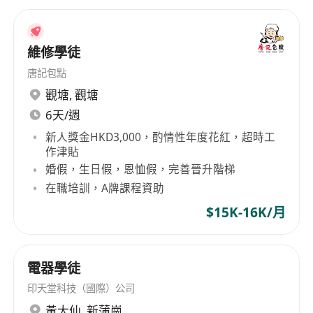
維修學徒
唐記包點
觀塘
,
觀塘
6天/週
新人獎金HKD3,000，酌情性年度花紅，超時工
作津貼
婚假，生日假，恩恤假，完善晉升階梯
在職培訓，A牌課程資助
$15K-16K/月
電器學徒
印天堂科技（國際）公司
黃大仙
,
新蒲崗