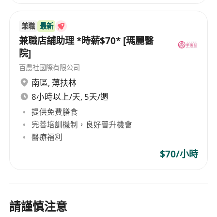
兼職
最新
兼職店舖助理 *時薪$70* [瑪麗醫
院]
百農社國際有限公司
南區
,
薄扶林
8小時以上/天, 5天/週
提供免費膳食
完善培訓機制，良好晉升機會
醫療福利
$70/小時
請謹慎注意