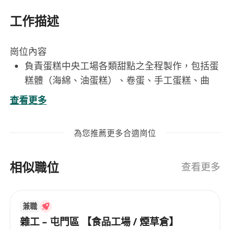
工作描述
崗位內容
負責蛋糕中央工場各類甜點之全程製作，包括蛋
糕體（海綿、油蛋糕）、卷蛋、手工蛋糕、曲
奇、蛋撻底、慕斯、布丁、忌廉等，確保口感與
查看更多
質感符合標準規格。
執行蛋糕裝飾與美化作業，運用裱花、淋面、抹
為您推薦更多合適崗位
面、糖藝、水果擺盤等技巧提升產品視覺表現與
品牌一致性。
相似職位
統籌3–4人糕點團隊之日常運作，包括排班協
查看更多
調、任務分配、品質檢核及即時問題處理，維持
高效穩定的生產流程。
兼職
嚴格遵守食品安全與衛生管理規範，定期清潔設
雜工 – 屯門區 【食品工場 / 煙草倉】
備、整理工作區域，並配合內部稽查與食環署檢