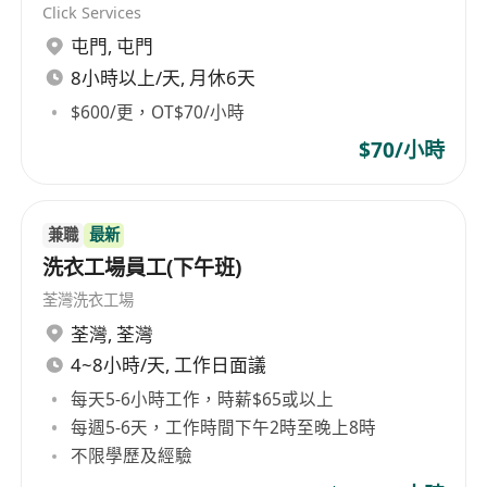
Click Services
查要求。
屯門
,
屯門
協助開發新款式蛋糕或節令甜點，參與配方測
試、成本估算與小批量試產，支持產品線持續優
8小時以上/天, 月休6天
化與市場需求對接。
$600/更，OT$70/小時
$70/小時
工作要求
具備1–3年實際糕點製作經驗，熟悉中央工場運
作模式者優先；有蛋糕房、連鎖烘焙品牌或酒店
兼職
最新
西餅房工作背景尤佳。
洗衣工場員工(下午班)
熟練掌握基礎烘焙技術與關鍵工序，如打發蛋
荃灣洗衣工場
白/奶油、控溫融巧克力、慕斯凝結、蛋糕分層
荃灣
,
荃灣
與組合、多種裝飾技法等。
4~8小時/天, 工作日面議
能以廣東話清晰溝通，具備基本書寫能力，可閱
每天5-6小時工作，時薪$65或以上
讀中文食譜、生產指示及衛生指引；懂普通話或
每週5-6天，工作時間下午2時至晚上8時
簡單英語為加分項。
不限學歷及經驗
具備團隊協作意識與基礎管理潛力，能主動指導