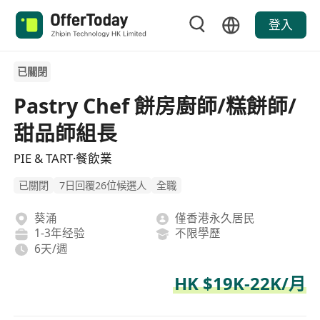
登入
已關閉
Pastry Chef 餅房廚師/糕餅師/
甜品師組長
PIE & TART·餐飲業
已關閉
7日回覆26位候選人
全職
葵涌
僅香港永久居民
1-3年经验
不限學歷
6天/週
HK $19K-22K/月