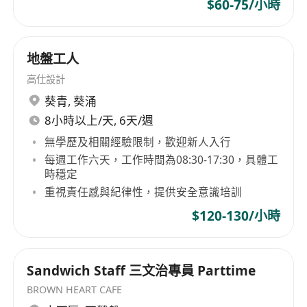
$60-75/小時
初級同事、記錄生產異常並提出改善建議。
須為香港永久性居民，能於星期一至五及星期日
上班，每日工作時間為上午8時至下午5時，需配
地盤工人
合旺季加班安排。
高仕設計
葵青
,
葵涌
8小時以上/天, 6天/週
無學歷及相關經驗限制，歡迎新人入行
每週工作六天，工作時間為08:30-17:30，具體工
時穩定
重視責任感與紀律性，提供安全意識培訓
$120-130/小時
Sandwich Staff 三文治專員 Parttime
BROWN HEART CAFE