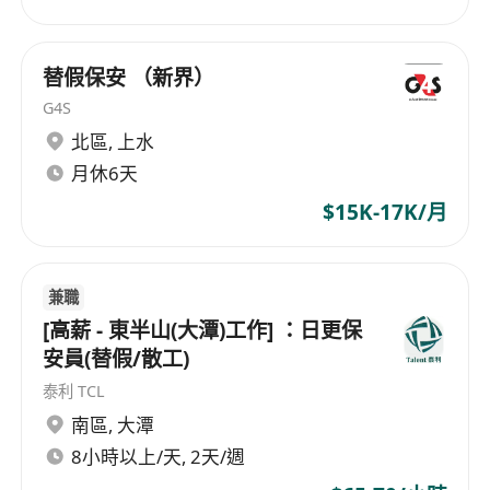
替假保安 （新界）
G4S
北區
,
上水
月休6天
$15K-17K/月
兼職
[高薪 - 東半山(大潭)工作] ：日更保
安員(替假/散工)
泰利 TCL
南區
,
大潭
8小時以上/天, 2天/週