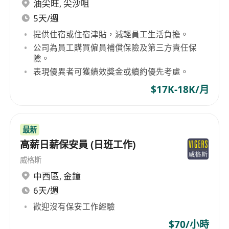
油尖旺
,
尖沙咀
5天/週
提供住宿或住宿津貼，減輕員工生活負擔。
公司為員工購買僱員補償保險及第三方責任保
險。
表現優異者可獲績效獎金或續約優先考慮。
$17K-18K/月
最新
高薪日薪保安員 (日班工作)
威格斯
中西區
,
金鐘
6天/週
歡迎沒有保安工作經驗
$70/小時