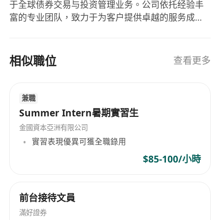
于全球债券交易与投资管理业务。公司依托经验丰
支撐香港及海外市場的業務拓展。
富的专业团队，致力于为客户提供卓越的服务成
客戶資源：公司專注服務於國內持牌金融機構，已
果，并为股东创造持续价值。凭借稳健的业绩表现
與超過 1200 家銀行、保險、證券、基金等各類金
与创新口碑，我们在充满活力的金融市场中稳步前
融機構建立了穩定的合作關係，客戶覆蓋國有大型
行，持续实现业务增长与长期发展。 QTrade
相似職位
查看更多
商業銀行、全國性股份制銀行、城市商業銀行、農
Global 于 2026 年 5 月正式成立，母公司QTrade金
村金融機構及頭部保險公司、證券公司等。 憑藉優
融科技平台在香港的本地化合规部署与运营,AI-NLP
質的產品和服務，公司客戶留存率保持在 95% 以
语义解析技术在香港及东南亚金融市场的应用推
兼職
广、为境外金融机构提供金融科技技术咨询与解决
上，業務連續性得到有效保障。 更爲重要的是，公
Summer Intern暑期實習生
方案服务。立足香港、服务全球机构客户。为支撑
司已沉澱超過 2萬個境內固收核心交易員用戶，形
金國資本亞洲有限公司
香港业务高速扩张，公司现面向金融行业诚聘高端
成了國內最活躍的固收交易社區。公司現有大量國
實習表現優異可獲全職錄用
管理人才与核心业务骨干，多个岗位同步开放储
內客戶已在香港及海外設立分支機構並開展跨境金
备，诚邀精英加入。 母公司QTrade核心优势介绍：
$85-100/小時
融業務，存在明確的本地化科技服務需求，爲本次
https://www.qtrade.com.cn/home/index 大陆官
境外投資項目提供了堅實的市場基礎和客戶儲備。
网 技术优势：母公司深耕金融科技领域多年，构建
合規能力：公司高度重視合規管理體系建設，熟悉
了完整的自主知识产权体系。截至本报告出具日，
前台接待文員
境內外金融科技行業監管要求，已建立覆蓋全業務
母公司已自主研发并获得语义解析相关发明专利 4
滿好證券
流程的標準化管理體系，本次香港項目採用 “本地部