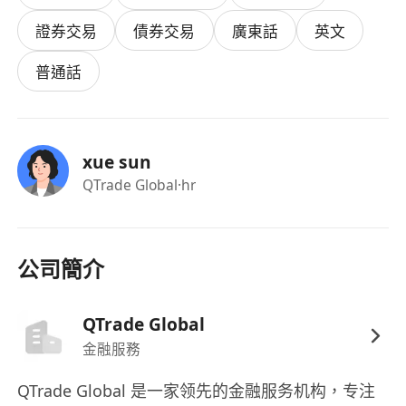
具，理解電子交易平臺流程。
證券交易
債券交易
廣東話
英文
4、深耕香港中資金融圈，擁有銀行、券商、基金、
保險等機構資源。
普通話
5、具備客戶拓展、項目推動、市場運營與跨團隊協
作能力。
母公司QTrade核心優勢介紹：
xue sun
技術優勢：母公司深耕金融科技領域多年，構建了
QTrade Global
·hr
完整的自主知識產權體系。截至本報告出具日，母
公司已自主研發並獲得語義解析相關發明專利 4
項、計算機軟件著作權 69 項，核心技術均擁有完全
公司簡介
自主知識產權，形成了較高的行業技術壁壘。 母公
司核心技術團隊成員主要來自北京大學或國內外頂
QTrade Global
尖高校及科研機構，在自然語言處理、金融語義理
解、智能交互等領域擁有平均 8 年以上的研發經
金融服務
驗，具備持續的技術迭代能力和跨地區技術適配能
QTrade Global 是一家领先的金融服务机构，专注
力，能夠快速將境內成熟技術移植並本地化改造，