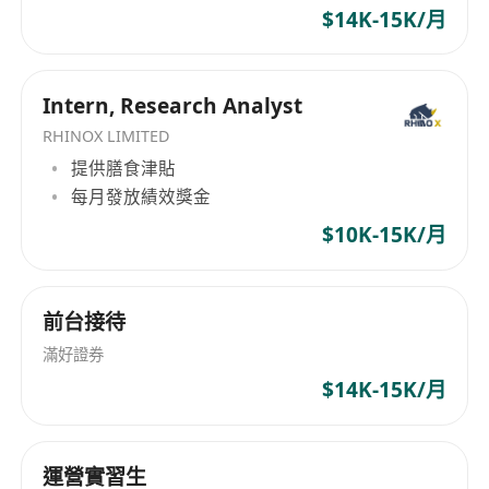
项、计算机软件著作权 69 项，核心技术均拥有完全
$14K-15K/月
署、數據不出境”的核心合規架構，從技術底層徹底
自主知识产权，形成了较高的行业技术壁垒。 母公
規避數據跨境傳輸風險，能夠有效防範境內外運營
司核心技术团队成员主要来自北京大学或国内外顶
風險： 境內合規資質完備：已通過ISO9001質量管
尖高校及科研机构，在自然语言处理、金融语义理
Intern, Research Analyst
理體系、ISO20000 IT服務管理體系、ISO27001信
解、智能交互等领域拥有平均 8 年以上的研发经
RHINOX LIMITED
验，具备持续的技术迭代能力和跨地区技术适配能
息安全管理體系、ISO27018公有云個人信息保護體
提供膳食津貼
力，能够快速将境内成熟技术移植并本地化改造，
系、ISO45001 職業健康安全管理體系認證，所有體
每月發放績效獎金
支撑香港及海外市场的业务拓展。 客户资源：公司
系均持續有效運行；同時已取得網絡安全等級保護
专注服务于国内持牌金融机构，已与超过 1200 家
$10K-15K/月
三級備案證明，符合國內金融行業最高級別的信息
银行、保险、证券、基金等各类金融机构建立了稳
安全要求。 本地化數據合規能力突出：已組建專業
定的合作关系，客户覆盖国有大型商业银行、全国
的跨境合規團隊，深入研究香港《個人資料（私
性股份制银行、城市商业银行、农村金融机构及头
前台接待
隱）條例》《銀行業（保密）規則》等當地數據保
部保险公司、证券公司等。 凭借优质的产品和服
滿好證券
護和金融監管法規，具備快速搭建符合香港監管要
务，公司客户留存率保持在 95% 以上，业务连续性
$14K-15K/月
求的本地化合規運營體系的能力。 產品合規設計領
得到有效保障。 更为重要的是，公司已沉淀超过 2
先：所有在香港市場推出的產品均採用純本地部署
万个境内固收核心交易员用户，形成了国内最活跃
架構，支持客戶私有云或本地服務器部署，所有客
的固收交易社区。公司现有大量国内客户已在香港
運營實習生
戶數據均在香港本地存儲、本地處理、本地使用，
及海外设立分支机构并开展跨境金融业务，存在明