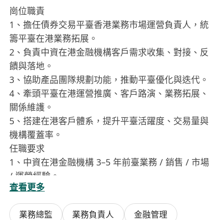
崗位職責
1、擔任債券交易平臺香港業務市場運營負責人，統
籌平臺在港業務拓展。
2、負責中資在港金融機構客戶需求收集、對接、反
饋與落地。
3、協助產品團隊規劃功能，推動平臺優化與迭代。
4、牽頭平臺在港運營推廣、客戶路演、業務拓展、
關係維護。
5、搭建在港客戶體系，提升平臺活躍度、交易量與
機構覆蓋率。
任職要求
1、中資在港金融機構 3–5 年前臺業務 / 銷售 / 市場
/ 運營經驗。
查看更多
2、熟悉美元債、主權債、中資美元債業務邏輯與市
場生態。
業務總監
業務負責人
金融管理
3、熟練使用 Bloomberg、TradeWeb 等交易工