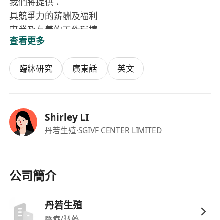
我們將提供：
具競爭力的薪酬及福利
專業及友善的工作環境
查看更多
如您符合以上要求並對本職位感興趣，歡迎將您的
完整履歷、現時及期望薪酬與可到職日期，電郵
臨牀研究
廣東話
英文
至：
**************
（所收集之個人資料將嚴格保密，並只用作招聘用
途。）
Shirley LI
丹若生殖
·SGIVF CENTER LIMITED
公司簡介
丹若生殖
醫療/製藥