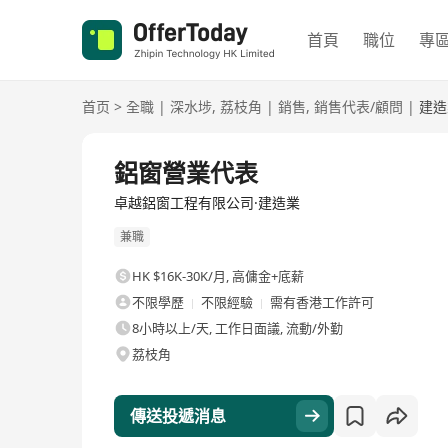
首頁
職位
專
首页
>
全職
|
深水埗
,
荔枝角
|
銷售
,
銷售代表/顧問
|
建造
全職
鋁窗營業代表
卓越鋁窗工程有限公司·建造業
兼職
HK $16K-30K/月
,
高傭金+底薪
不限學歷
不限經驗
需有香港工作許可
8小時以上/天, 工作日面議, 流動/外勤
荔枝角
傳送投遞消息