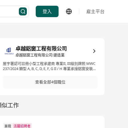
登入
雇主平台
卓越鋁窗工程有限公司
卓越鋁窗工程有限公司·建造業
屋宇署認可註冊小型工程承建商 專業II, III級別牌照 MWC
237/2024 類型 A, B, C, D, E, F, G II / H 專業承接鋁窗安裝、
更換、 維修以及防漏工程 收費公開透明 絕對安全可靠 細
心盡力完成 提供免費驗窗服務 本公司已購買3000萬港元
查看全部4個職位
第三者責任保險及勞工保險
類似工作
兼職
活躍招聘者