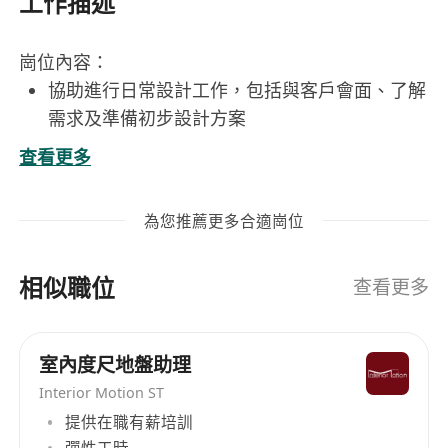
工作描述
崗位內容：
協助進行日常設計工作，包括與客戶會面、了解
需求及準備初步設計方案
負責繪製平面圖、施工圖及3D效果圖，確保設
查看更多
計方案清晰可執行
需定期外勤進行現場度尺、勘查環境並跟進施工
為您推薦更多合適崗位
進度與品質
處理室內設計相關的視覺宣傳素材，如圖片修飾
相似職位
與作品集短片製作
查看更多
協助整理項目文件與設計資料，確保資訊完整與
有序存檔
室內度尺地盤助理
工作要求：
Interior Motion ST
中五畢業，具備室內設計或相關領域之學歷背景
提供在職有薪培訓
熟練使用AutoCAD、Sketchup等繪圖軟件，掌
彈性工時