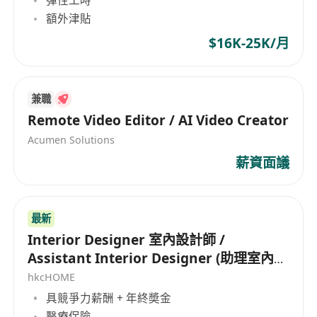
握Microsoft Office等文書工具
額外津貼
具備基本美學素養與空間規劃概念，能呈現具創
$16K-25K/月
意的設計作品
具責任感、主動積極，能獨立作業亦能良好配合
團隊協作
兼職
具兩年或以上相關工作經驗，有Photoshop、AI
Remote Video Editor / AI Video Creator
等技能者優先考慮
Acumen Solutions
薪資面議
最新
Interior Designer 室內設計師 /
Assistant Interior Designer (助理室內設
計師)
hkcHOME
具競爭力薪酬 + 年終奬金
醫療保險