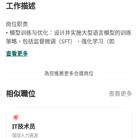
工作描述
岗位职责
• 模型训练与优化：设计并实施大型语言模型的训练
策略，包括监督微调（SFT）、强化学习（如
GRPO、PPO）等方法，提升模型在 Web3 领域的
查看更多
智能程度。
• 数据处理与生成：构建高质量的训练数据集，进行
為您推薦更多合適崗位
数据蒸馏和长短链式思维（Long&Short Chain of
Thought, CoT）数据生成，确保模型具备强大的推
相似職位
理能力。
查看更多
• 模型架构与评估：探索并应用专家混合（MoE）等
先进模型架构，制定模型评估框架和指标，持续优
化模型表现。
IT技术员
• 分布式训练与部署：开发并维护模型的分布式训练
方案，确保模型的高效训练和稳定部署。
環球人力資源