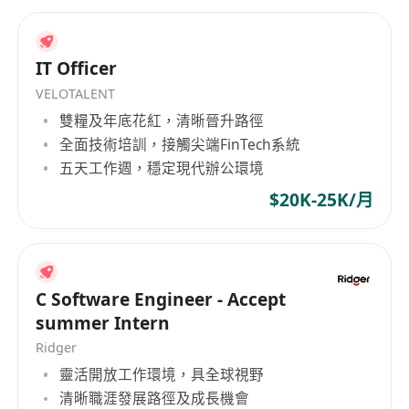
• 精通 Python、Go等编程语言，具备良好的代码风
格和软件工程实践经验。
IT Officer
• 熟悉模型服务化技术，如 Triton、vLLM、TGI
VELOTALENT
等，具备推理优化经验者优先。
雙糧及年底花紅，清晰晉升路徑
• 科研能力：
全面技術培訓，接觸尖端FinTech系統
• 能够阅读并实现前沿论文，撰写技术报告或博客。
五天工作週，穩定現代辦公環境
• 在顶级会议（如 NeurIPS、ICLR、ICML、ACL）
有论文发表或开源项目贡献者优先。
$20K-25K/月
• 软技能：
• 具备优秀的团队合作和沟通能力，能够高效地与跨
职能团队协作。
C Software Engineer - Accept
• 对开源 AI 社区有深入了解，有相关项目贡献者优
summer Intern
先。
Ridger
靈活開放工作環境，具全球視野
清晰職涯發展路徑及成長機會