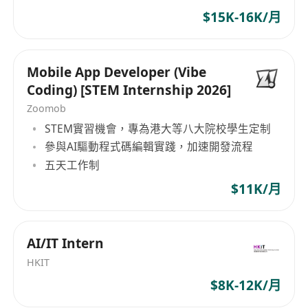
• 技术前沿探索：跟踪 AI 领域的最新研究动态，如
$15K-16K/月
OpenAi GPT-4.5、DeepSeek-R1 等，推动技术在实
际业务中的创新应用。
Mobile App Developer (Vibe
岗位要求
Coding) [STEM Internship 2026]
• 学历背景：计算机科学、人工智能、机器学习或相
Zoomob
关领域的学士学位，硕士或博士优先。
STEM實習機會，專為港大等八大院校學生定制
• 技术能力：
參與AI驅動程式碼編輯實踐，加速開發流程
• 熟练掌握 Transformer 架构，熟练使用
五天工作制
Transformer Reinforcement Learning（TRL）、
$11K/月
PyTorch 或 TensorFlow 深度学习化学习框架等。
• 具备大型语言模型的微调经验，熟悉推理导向强化
学习（Reasoning-Oriented Reinforcement
AI/IT Intern
Learning, RORL）等技术。
HKIT
• 熟悉分布式训练框架，具备模型并行、Flash
$8K-12K/月
Attention、LoRA 等技术的实践经验。
• 工程能力：