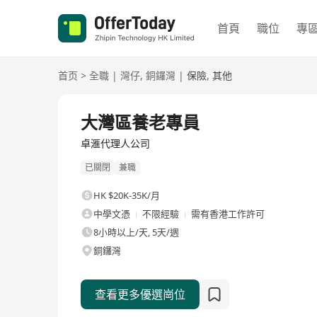
首頁
職位
專
首页
>
全職
|
灣仔
,
銅鑼灣
|
保險
,
其他
全職
大灣區養老專員
卓滙代理人公司
已關閉
兼職
HK $20K-35K/月
中學文憑
不限經驗
需有香港工作許可
8小時以上/天, 5天/週
銅鑼灣
查看更多優選崗位