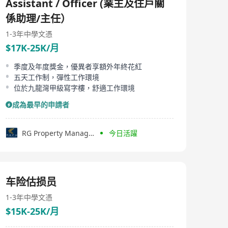
Assistant / Officer (業主及住戶關
係助理/主任）
1-3年
中學文憑
$17K-25K/月
季度及年度獎金，優異者享額外年終花紅
五天工作制，彈性工作環境
位於九龍灣甲級寫字樓，舒適工作環境
成為最早的申請者
RG Property Management Ltd.
今日活躍
车险估损员
1-3年
中學文憑
$15K-25K/月