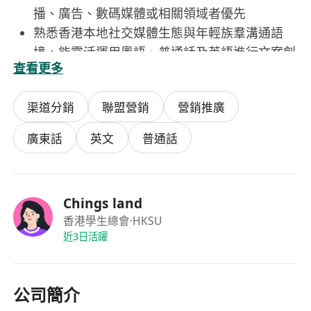
播、廣告、數碼媒體或相關領域者優先
熟悉香港本地社交媒體生態與年輕族羣溝通語
境，能靈活運用粵語、普通話及英語進行文案創
查看更多
作與跨平臺溝通
具基本圖文編輯能力（如Canva、Photoshop或
渠道分銷
聯盟營銷
營銷推廣
CapCut基礎操作），能獨立完成輕量級視覺內
容製作或有效協調設計資源
廣東話
英文
普通話
具備邏輯思維與數據敏感度，能熟練使用
Facebook Insights、小紅書數據後臺、Google
Analytics等工具進行成效評估
Chings land
持有香港永久居民身份，或符合高才通、優才
香港學生總會
·HKSU
通、IANG、受養人簽證或其他合法在港工作資
近3日活躍
格；無需經驗亦可應徵，歡迎應屆畢業生及轉職
人士投遞
公司簡介
福利