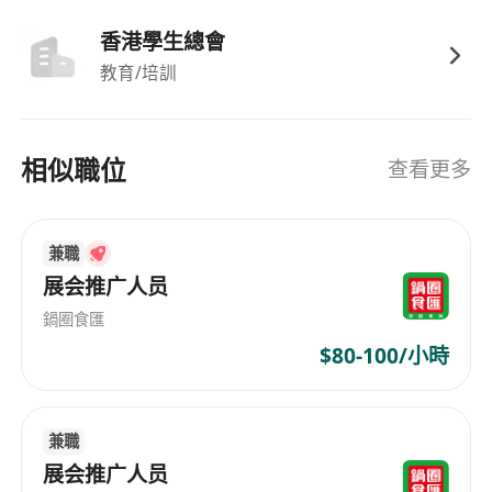
彈性工時安排，每日工作時間為中午12:00至下
香港學生總會
午18:00，具體工作日可按雙方協商彈性調整
教育/培訓
時薪港幣60至90元，實際薪酬將根據應徵者經
驗與能力面議，並設有績效導向之彈性花紅
提供額外津貼，涵蓋交通補助及加班津貼，確保
相似職位
查看更多
工作投入獲得合理回饋
支援個人發展節奏，不設固定打卡制度，重視成
果交付與自主管理能力
兼職
開放兼職彈性模式，適合在學人士、自由工作者
展会推广人员
或希望平衡生活與職業發展之人才加入
鍋圈食匯
$80-100/小時
兼職
展会推广人员