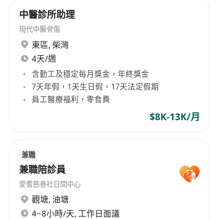
中醫診所助理
現代中醫骨傷
東區
,
柴灣
4天/週
含勤工及穩定每月獎金，年終獎金
7天年假，1天生日假，17天法定假期
員工醫療福利，零食費
$8K-13K/月
兼職
兼職陪診員
愛耆慈善社日間中心
觀塘
,
油塘
4~8小時/天, 工作日面議