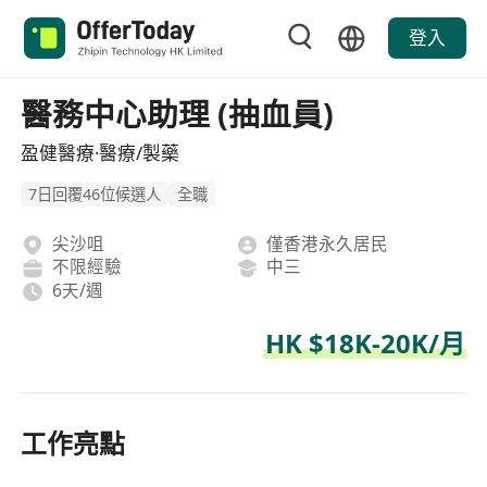
登入
醫務中心助理 (抽血員)
盈健醫療·醫療/製藥
7日回覆46位候選人
全職
尖沙咀
僅香港永久居民
不限經驗
中三
6天/週
HK $18K-20K/月
工作亮點