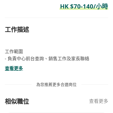
HK $70-140/小時
工作描述
工作範圍
- 負責中心前台查詢、銷售工作及家長聯絡
- 處理日常文書工作
查看更多
- 協助老師維持課室秩序，確保課堂順暢進行
- 處理一般校務工作
為您推薦更多合適崗位
- 與家長溝通 *
面試時會考核國際象棋基本規則，請申請者預先準
相似職位
備。
查看更多