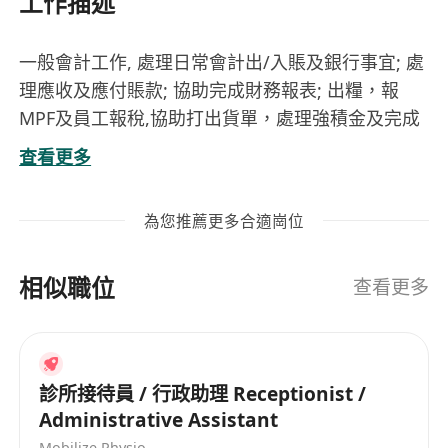
工作描述
一般會計工作, 處理日常會計出/入賬及銀行事宜; 處
理應收及應付賬款; 協助完成財務報表; 出糧，報
MPF及員工報稅,協助打出貨單，處理強積金及完成
上司指派的工作
查看更多
資歷 :
中五程度; 1-2年經驗; 良好粵語; 一般普通話; 一般英
為您推薦更多合適崗位
語; 懂讀寫中文; 略懂讀寫英文; 懂MS Outlook; 懂
MS Excel; 具有熟悉會計全盤數及系統; 懂倉頡/速成
相似職位
輸入法; 工作主動認真, 誠實, 對工作有熱誠
查看更多
待遇 :
每月$16000 - $17000, 放勞工假期,年尾花紅,返星期
診所接待員 / 行政助理 Receptionist /
一至六: 上午8:30-5:30.
Administrative Assistant
Mobilize Physio