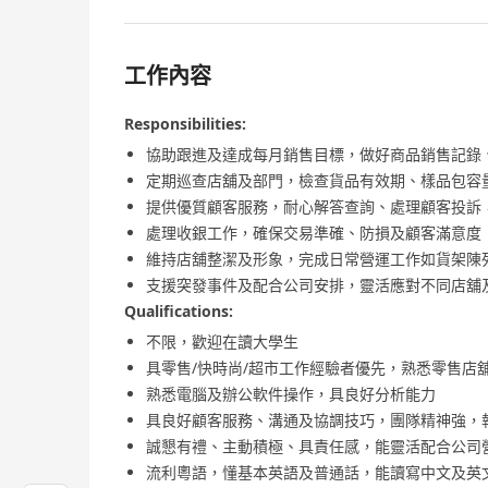
工作內容
Responsibilities:
協助跟進及達成每月銷售目標，做好商品銷售記錄
定期巡查店舖及部門，檢查貨品有效期、樣品包容
提供優質顧客服務，耐心解答查詢、處理顧客投訴
處理收銀工作，確保交易準確、防損及顧客滿意度
維持店舖整潔及形象，完成日常營運工作如貨架陳
支援突發事件及配合公司安排，靈活應對不同店舖
Qualifications:
不限，歡迎在讀大學生
具零售/快時尚/超市工作經驗者優先，熟悉零售店
熟悉電腦及辦公軟件操作，具良好分析能力
具良好顧客服務、溝通及協調技巧，團隊精神強，
誠懇有禮、主動積極、具責任感，能靈活配合公司
流利粵語，懂基本英語及普通話，能讀寫中文及英