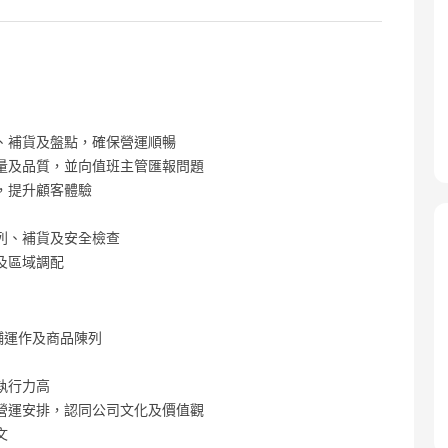
、補貨及盤點，確保營運順暢
量及品質，並向值班主管匯報問題
，提升顧客體驗
列、補貨及安全檢查
及區域調配
舖運作及商品陳列
執行力高
營運安排，認同公司文化及價值觀
文