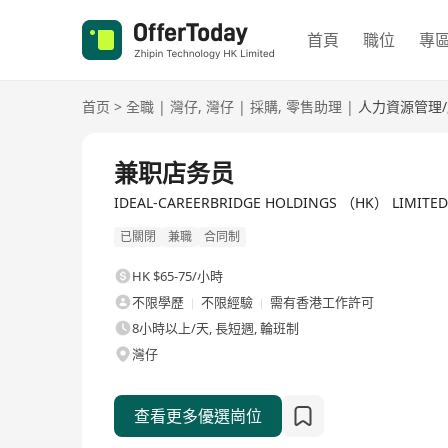
首頁
職位
專
首页
>
全職
|
灣仔
,
灣仔
|
採購
,
零售助理
|
人力資源管理
全職
兼职店务员
IDEAL-CAREERBRIDGE HOLDINGS （HK） LIM
已關閉
兼職
合同制
HK $65-75/小時
不限學歷
不限經驗
需有香港工作許可
8小時以上/天, 長短週, 輪班制
灣仔
查看更多優選崗位