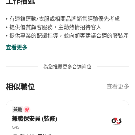
工作描述
• 有連鎖運動/衣服或相關品牌銷售經驗優先考慮
• 提供優質顧客服務，主動熱情招待客人
• 提供專業的配襯指導，並向顧客建議合適的服裝產
品
查看更多
• 達成店舖銷售目標
• 負責收銀工作
為您推薦更多合適崗位
• 協助店舖日常運作
• 保持貨場整齊清潔及整理貨品至後倉儲存
相似職位
• 如經驗較多者可會考慮成資深銷售員 有興趣者請
查看更多
即申請
兼職
兼職保安員 (裝修)
G4S