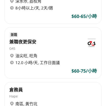
深水埗
,
荔枝角
8小時以上/天, 2天/週
$60-65/小時
兼職
兼職夜更保安
G4S
油尖旺
,
旺角
12.0 小時/天, 工作日面議
$60-75/小時
倉務員
Hape
南區
,
黃竹坑