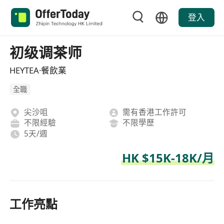
登入
初级调茶师
HEYTEA·餐飲業
全職
尖沙咀
需有香港工作許可
不限經驗
不限學歷
5天/週
HK $15K-18K/月
工作亮點