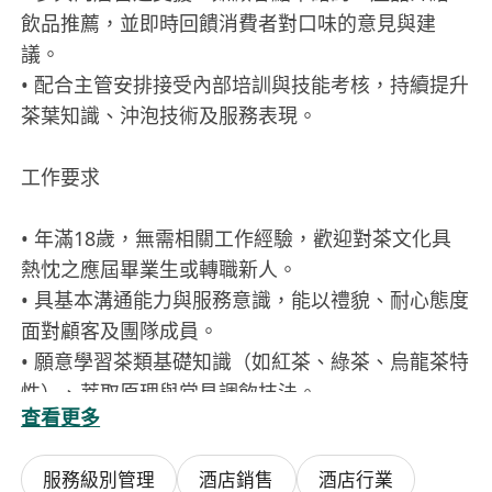
飲品推薦，並即時回饋消費者對口味的意見與建
議。
• 配合主管安排接受內部培訓與技能考核，持續提升
茶葉知識、沖泡技術及服務表現。
工作要求
• 年滿18歲，無需相關工作經驗，歡迎對茶文化具
熱忱之應屆畢業生或轉職新人。
• 具基本溝通能力與服務意識，能以禮貌、耐心態度
面對顧客及團隊成員。
• 願意學習茶類基礎知識（如紅茶、綠茶、烏龍茶特
性）、萃取原理與常見調飲技法。
查看更多
• 手部靈活、注重細節，能適應重複性操作與快節奏
環境，具備基本時間管理能力。
服務級別管理
酒店銷售
酒店行業
• 可配合輪班安排，包括週末、公眾假期及晚間時