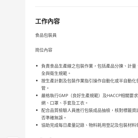
工作內容
食品包裝員
崗位內容
負責食品生產線之包裝作業，包括產品分揀、計量
全與衛生規範。
按生產計劃及包裝作業指引操作自動化或半自動化
管。
嚴格執行GMP（良好生產規範）及HACCP相關
網、口罩、手套及工衣。
配合品質檢驗人員進行包裝成品抽檢，核對標籤資
否準確無誤。
協助完成每日產量記錄、物料耗用登記及包裝材料