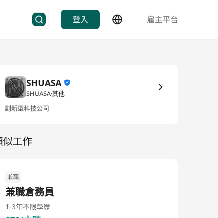
登入
雇主平台
SHUASA
SHUASA·其他
創新型科技公司
類似工作
兼職
兼職倉務員
1-3年
不限學歷