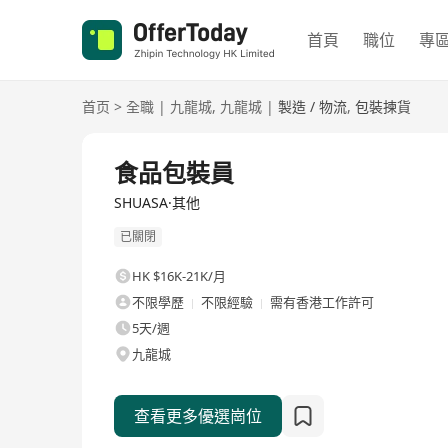
首頁
職位
專
首页
>
全職
|
九龍城
,
九龍城
|
製造 / 物流
,
包裝揀貨
全職
食品包裝員
SHUASA·其他
已關閉
HK $16K-21K/月
不限學歷
不限經驗
需有香港工作許可
5天/週
九龍城
查看更多優選崗位