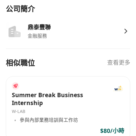
公司簡介
· 收入自主，上不封頂：豐厚佣金 + 多元獎金制度
（每月現金獎、季度花紅） + 新人津貼，你的努力
鼎泰豐聯
直接反映在收入上！
金融服務
· 清晰快速的晉升階梯：憑表現晉升，不僅是個人貢
獻者，更有機會快速成為團隊管理者，發展你的領
相似職位
查看更多
導事業。
· 頂尖品牌與全球資源：依托AIA全球領先的平台，
產品線豐富，客戶信任度高，讓你專注於提供最佳
Summer Break Business
服務。
Internship
W-LAB
· 極具吸引力的獎勵：年度海外旅遊激勵、最新電子
參與內部業務培訓與工作坊
產品、名牌禮品等，獎勵你的卓越成就。
$80/小時