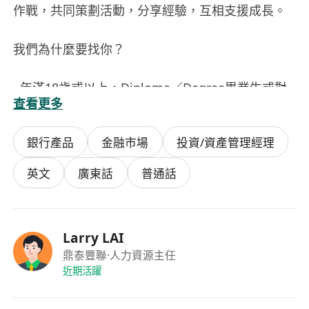
作戰，共同策劃活動，分享經驗，互相支援成長。
我們為什麼要找你？
· 年滿18歲或以上，Diploma／Degree畢業生或對
查看更多
現職不滿想轉跑道均可。
銀行產品
金融市場
投資/資產管理經理
· 充滿熱誠，渴望學習新事物，不懼怕挑戰。
英文
廣東話
普通話
· 喜歡與人溝通，願意幫助他人達成目標。
· 無需相關經驗！我們提供從零開始的「全方位啟航
Larry LAI
計劃」，由考牌到實戰，資深經理1對1帶領你上
鼎泰豐聯
·人力資源主任
路！
近期活躍
加入AIA友邦，你得到的不只是工作：