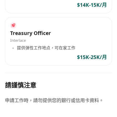
「大學畢業後好迷惘，加入AIA後發現原來工作可以
$14K-15K/月
咁有彈性同挑戰性！最重要係見到自己幫到人，同
時收入仲比以前同學高好多！」
Treasury Officer
—— 現職團隊主管 Michelle (入行10年)
Interlace
「我本身怕羞，但公司培訓同團隊Support好好，令
提供弹性工作地点，可在家工作
我自信大增，而家已經可以獨當一面！」
$15K-25K/月
—— 見習財務策劃經理 Kaylee (入行1年)
請謹慎注意
不要再讓夢想只停留在「想一想」！
申請工作時，請勿提供您的銀行或信用卡資料。