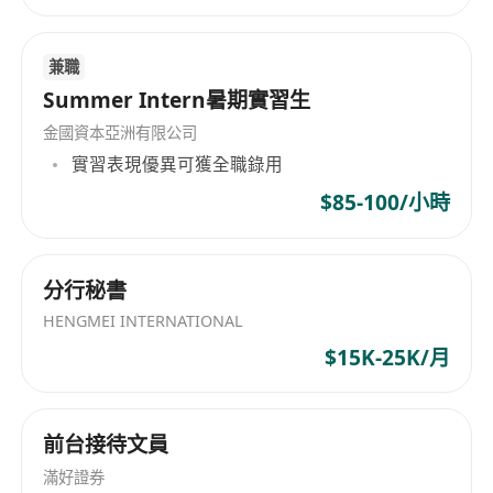
· 我們的文化不一樣：零官僚主義，開放式管理。我
們定期舉辦Team Building、投資分享會、運動日
兼職
等，工作與生活平衡！
Summer Intern暑期實習生
金國資本亞洲有限公司
專屬新人福利
實習表現優異可獲全職錄用
· 全額考牌支援：專業培訓課程及考試費用資助。
$85-100/小時
· 「啟航津貼」：首年高達HK$180,000，助你安心
分行秘書
起步。
HENGMEI INTERNATIONAL
· 國際發展機會：表現優秀者可獲選參與區域性會議
$15K-25K/月
及海外培訓。
前台接待文員
聽聽團隊的真心話
滿好證券