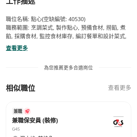
工作描述
職位名稱: 點心(空缺編號: 40530)
職務範團: 烹調菜式, 製作點心, 預備食材, 撈餡, 煮
餡, 採購食材, 監控食材庫存, 編訂餐單和設計菜式,
監控食物品質及環境衛生, 安排人手調配及培訓員
查看更多
工, 管理廚房之運作, 督導四廚或以下廚師
工作地址: 筲箕灣筲箕灣道393號形薈地下G04號舖
為您推薦更多合適崗位
每月工資: $18920 (不包括超時工資)
工作時間: 每週工作6天, 12:00 - 22:-00 (包括用膳/
相似職位
休息時間 16:00 - 18:00)
查看更多
入職要求: 中三程度, 三年經驗
本公司正透過勞工處進行招聘，求職者請致電3 1 5
兼職
5 6 7 3 4 查詢/安排面試
兼職保安員 (裝修)
G4S