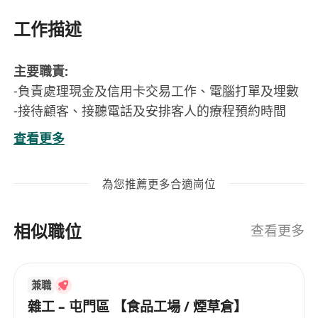
工作描述
主要職責:
-負責處理現金及信用卡交易工作、電腦打單及埋數
-接待顧客、接聽電話及安排客人的療程預約時間
入職要求 :
查看更多
-無須經驗，在職培訓，具零售或美容院經驗者優先
-良好的電腦操作知識
為您推薦更多合適崗位
-處事有條理、守時、勤奮及具責任感
優厚福利 :
相似職位
-優厚薪酬、獎金及保證雙糧 (不用銷售)
查看更多
-17天公眾假期、年假高達14天、生日假
-迎新獎金 $9,000
兼職
-門診及住院福利、免費產品、員工購物優惠
雜工 – 屯門區 【食品工場 / 煙草倉】
-完善培訓及良好晉升機會