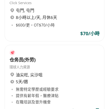
Click Services
有意者請WHATSAPP********** (奧思集團 - 人力
屯門
,
屯門
資源部)
8小時以上/天, 月休6天
$600/更，OT$70/小時
$70/小時
仓务员(外劳)
環球人力資源
油尖旺
,
尖沙咀
5天/週
無需特定學歷或經驗要求
提供有薪年假，醫療津貼
在職培訓及晉升機會