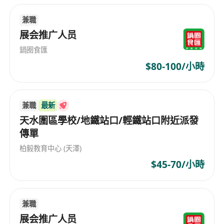
複雜資訊轉化為通俗易懂、富有情緒張力的內容
語言
兼職
具備商業敏感度與跨部門協同經驗，能與設計、
展会推广人员
銷售、客服等團隊高效對接，推動內容與業務目
鍋圈食匯
標深度綁定
$80-100/小時
兼職
最新
天水圍區學校/地鐵站口/輕鐵站口附近派發
傳單
柏毅教育中心 (天澤)
$45-70/小時
兼職
展会推广人员