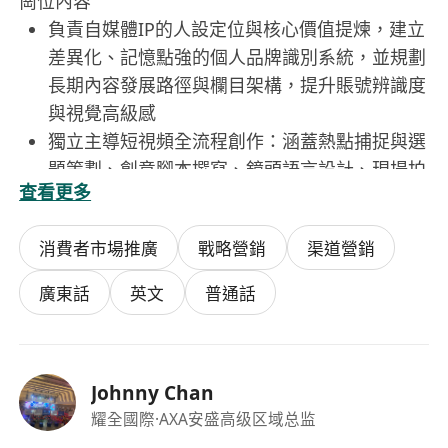
崗位內容
負責自媒體IP的人設定位與核心價值提煉，建立
差異化、記憶點強的個人品牌識別系統，並規劃
長期內容發展路徑與欄目架構，提升賬號辨識度
與視覺高級感
獨立主導短視頻全流程創作：涵蓋熱點捕捉與選
題策劃、創意腳本撰寫、鏡頭語言設計、現場拍
查看更多
攝指導及剪輯節奏把控，確保內容兼具傳播力與
美學質感
消費者市場推廣
戰略營銷
渠道營銷
深度理解視頻號平臺算法機制與用戶行為模型，
統籌執行漲粉策略、完播率優化、互動話題設計
廣東話
英文
普通話
與私域引流動作，實現數據可追蹤、效果可復盤
的全鏈路運營
針對高淨值目標受眾（如企業管理者、專業人
Johnny Chan
士、中產家庭等）定製內容語境與敘事風格，設
耀全國際
·AXA安盛高级区域总监
計分階段信任沉澱路徑與多元變現模組（含知識