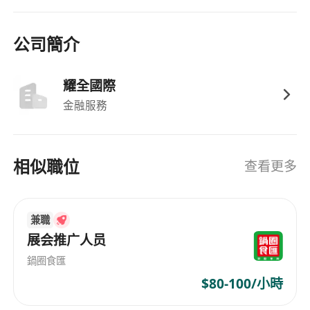
付費、諮詢轉化、聯名合作等）
全面主導賬號視覺體系管理：包括封面設計調
性、動態標版、字幕樣式、BGM選擇、文案語
公司簡介
氣與排版邏輯，確保每一則內容輸出均符合專業
級品質標準
耀全國際
工作要求
金融服務
具備3年以上自媒體IP孵化或短視頻內容全案經
驗，有成功打造10萬粉以上垂直領域賬號者優
先，需提供代表作品鏈接及關鍵數據佐證
相似職位
查看更多
熟悉視頻號生態與最新流量規則，能結合平臺特
性制定差異化運營策略，具備A/B測試思維與數
據驅動決策能力
兼職
具備扎實的編導功底與影像審美，熟練使用主流
展会推广人员
剪輯軟體（如剪映專業版、Premiere），能獨
鍋圈食匯
立完成腳本→拍攝→剪輯→發布全流程
$80-100/小時
具備優秀的文字表達與用戶心理洞察力，擅長將