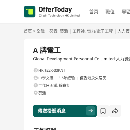
首頁
職位
專
首页
>
全職
|
葵青
,
葵涌
|
工程師
,
電力/電子工程
|
人力資
全職
A 牌電工
Global Development Personnal Co Limited·
HK $22K-33K/月
中學文憑
3-5年经验
僅香港永久居民
工作日面議, 輪班制
葵涌
傳送投遞消息