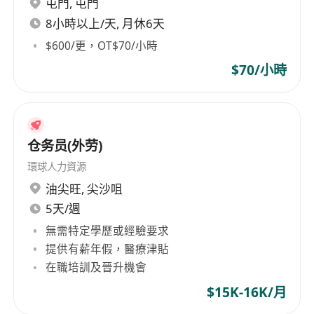
屯門
,
屯門
出預防措施；
支援能源管理相關工作，包括用電數據分析的運
8小時以上/天, 月休6天
維協調。
$600/更，OT$70/小時
$70/小時
工作要求
持有香港認可之電氣工程高級文憑或副學士學
位，具備機電工程署註冊電業工程人員（REO）
仓务员(外劳)
資格者優先；
環球人力資源
具備3至6年工業或製造業環境中電力系統運維、
油尖旺
,
尖沙咀
項目管理或設施工程相關實務經驗，熟悉廠房設
5天/週
施者尤佳；
無需特定學歷或經驗要求
熟練掌握中低壓配電設計原理、保護協調、接地
提供有薪年假，醫療津貼
系統及電氣安全標準，能獨立閱讀及理解英文版
在職培訓及晉升機會
設備技術手冊與工程圖則；
$15K-16K/月
流利使用粵語及英語進行日常溝通與書面報告，