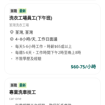
具基本普通話能力以配合跨部門協作
兼職
最新
洗衣工場員工(下午班)
福利
荃灣洗衣工場
提供醫療保險計劃
荃灣
,
荃灣
設有員工增值支援，包括專業認證考試資助、內
4~8小時/天, 工作日面議
部技術培訓及跨部門交流機會，協助持續發展工
每天5-6小時工作，時薪$65或以上
程管理能力。
每週5-6天，工作時間下午2時至晚上8時
不限學歷及經驗
$60-75/小時
兼職
最新
專業洗車技工
car-one