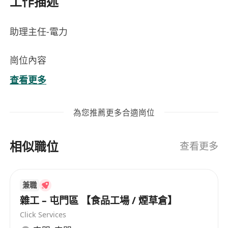
工作描述
助理主任-電力
崗位內容
負責工業及廠房設施內高低壓配電系統、緊急發
查看更多
電機、不間斷電源（UPS）相關電力設備的日常
運作、巡檢、維護及故障處理；
為您推薦更多合適崗位
協調及監督承辦商執行定期保養、年度檢驗及改
善工程，確保符合《電力條例》、機電工程署指
相似職位
引及相關安全規範；
查看更多
參與新裝置或系統升級項目的技術評估、圖則審
核、安裝監督及驗收測試，並編制技術文件及操
兼職
作指引；
雜工 – 屯門區 【食品工場 / 煙草倉】
處理突發停電、設備異常等緊急事故，執行應變
Click Services
程序，迅速恢復供電，並撰寫事故分析報告及提