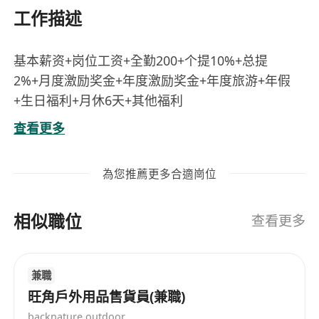
工作描述
基本薪资+岗位工资+全勤200+个提10%+总提
2%+月度激励奖金+年度激励奖金+年度旅游+年假
+生日福利+月休6天+其他福利
上班小时：为8小时制
查看更多
任职要求：
1.语言表达能力强，吐字清晰，声音悦耳
為您推薦更多合適崗位
2.会使用基本的电脑操作
3.高中以上学历
相似職位
4.学习能力强，心态积极，阳光开朗
查看更多
5.***********************************
6.目标感明确，有良好的团体精神
兼職
7.1年以上销售工作经验
旺角戶外用品售貨員(兼職)
backnature outdoor