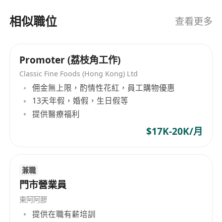
地區，致力於為全球客戶提供高品質的二手奢侈品
交易服務！
相似職位
查看更多
Promoter (荔枝角工作)
Classic Fine Foods (Hong Kong) Ltd
佣金無上限，酌情性花紅，員工購物優惠
13天年假，婚假，生日假等
提供醫療福利
$17K-20K/月
兼職
門市營業員
東阿阿膠
提供在職有薪培訓