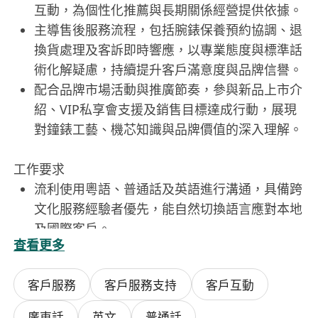
互動，為個性化推薦與長期關係經營提供依據。
主導售後服務流程，包括腕錶保養預約協調、退
換貨處理及客訴即時響應，以專業態度與標準話
術化解疑慮，持續提升客戶滿意度與品牌信譽。
配合品牌市場活動與推廣節奏，參與新品上市介
紹、VIP私享會支援及銷售目標達成行動，展現
對鐘錶工藝、機芯知識與品牌價值的深入理解。
工作要求
流利使用粵語、普通話及英語進行溝通，具備跨
文化服務經驗者優先，能自然切換語言應對本地
及國際客戶。
查看更多
具備1–3年奢侈品行業（尤以鐘錶、珠寶或一線
精品為佳）銷售實務經驗，熟悉高端客戶行為模
客戶服務
客戶服務支持
客戶互動
式與服務期待。
高中或以上學歷；
廣東話
英文
普通話