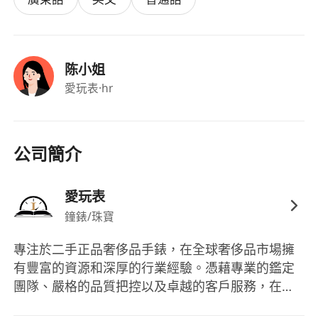
具備優秀的人際洞察力與談判技巧，能在壓力下
保持積極心態，目標導向明確，並樂於接受銷售
績效考核與階段性成長評估。
陈小姐
認同品牌核心價值，注重儀容舉止與服務細節，
愛玩表
·hr
具備團隊協作精神與自主學習能力，願意持續精
進鐘錶知識與銷售技能。
福利
公司簡介
五天工作週，每月享有八日有薪假期，工時為每
日上午九時至下午六時（星期一至五）。
愛玩表
具競爭力底薪港幣$15,000–$23,000/月，按個人
鐘錶/珠寶
經驗與表現核定，另設透明且具激勵性的銷售提
成制度。
專注於二手正品奢侈品手錶，在全球奢侈品市場擁
有豐富的資源和深厚的行業經驗。憑藉專業的鑑定
團隊、嚴格的品質把控以及卓越的客戶服務，在業
內樹立了良好的口碑。我們的業務覆蓋多個國家和