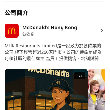
公司簡介
McDonald's Hong Kong
餐飲業
MHK Restaurants Limited是一家致力於餐飲業的
公司,旗下經營超過260家門市。公司的使命是成為
每個社區的最佳雇主,為員工提供機會、培訓與開
發、滿足感以及獎勵與認可。在公司的經營領域中,
多元化是其核心價值之一。公司非常重視多元化的
1
/
4
企業文化和人才發展,為來自不同背景和教育水平的
員工提供學習和專業成長的機會。 MHK
Restaurants Limited相信透過這種多元化的做法,可
以促進員工的個人成長,並為企業帶來更多創新與發
展 MHK Restaurants Limited is a company
dedicated to the food and beverage industry,