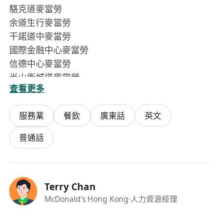
駱克道麥當勞
余道生行麥當勞
干諾道中麥當勞
國際金融中心麥當勞
信德中心麥當勞
半山衛城道麥當勞
查看更多
長洲麥當勞
服務業
餐飲
廣東話
英文
普通話
Terry Chan
McDonald's Hong Kong
·人力資源經理