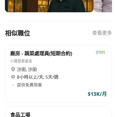
operating over 260 outlets. The mission of the
company is to be the best employer in every
community, providing opportunities, training
and development, satisfaction, as well as
相似職位
查看更多
rewards and recognition for its employees.
Diversity is one of the core values in the
company's operations. It places great
廠房 - 蔬菜處理員(短期合約)
importance on a diverse corporate culture and
talent development, offering learning and
小寶慈善基金
professional growth opportunities to employees
沙田
,
沙田
from various backgrounds and educational
8小時以上/天, 5天/週
levels. MHK Restaurants Limited believes that
提供免費用餐
through this diversified approach, it can foster
$13K/月
personal growth among employees and bring
about more innovation and development for the
enterprise.
食品工場