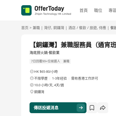
首頁
職位
專
首页
>
兼職
|
灣仔
,
銅鑼灣
|
酒店 / 餐飲 / 旅遊
,
侍應
|
餐
【銅鑼灣】兼職服務員（通宵
海底撈火鍋·餐飲業
7日回覆99+位候選人
兼職
HK $65-80/小時
不限學歷
1-3年经验
需有香港工作許可
10.0 小時/天, 4天/週
銅鑼灣
傳送投遞消息