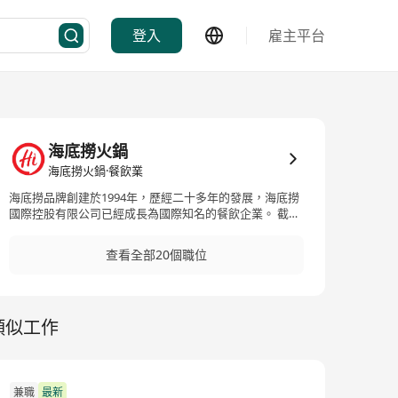
登入
雇主平台
海底撈火鍋
海底撈火鍋·餐飲業
海底撈品牌創建於1994年，歷經二十多年的發展，海底撈
國際控股有限公司已經成長為國際知名的餐飲企業。 截至
2023年7月，海底撈在全球已累計開出1700多家直營餐廳
，遍佈中國、新加坡、美國、韓國、日本、加拿大、澳大
查看全部20個職位
利亞、英國等全球四大洲超過16個國家和地區。 海底撈多
年來歷經市場和顧客的檢驗，成功地打造出信譽度高，融
匯各地火鍋特色於一體的優質火鍋品牌。作為一個業務涉
及全球的大型連鎖餐飲企業，海底撈秉承誠信經營的理
類似工作
念，以提升食品質量的穩定性和安全性為前提條件， 為廣
大消費者提供更貼心的服務，更健康、更安全、更營養和
更放心的食品。
兼職
最新