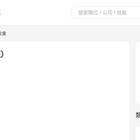
區
飲業
班）