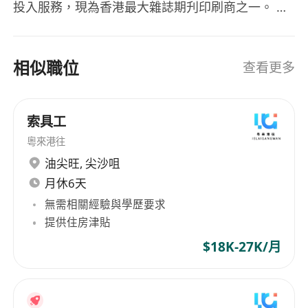
投入服務，現為香港最大雜誌期刋印刷商之一。 我
們致力提供高質素印刷服務，以配合客戶競爭激烈
的營商環境。憑著對品質的高度重視，加上富創意
及努力不懈的專業團隊，效率出眾，實力非凡，與
相似職位
查看更多
客戶擕手力創佳績。
索具工
粵來港往
油尖旺
,
尖沙咀
月休6天
無需相關經驗與學歷要求
提供住房津貼
$18K-27K/月