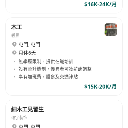
$16K-24K/月
木工
毅景
屯門
,
屯門
月休6天
無學歷限制，提供在職培訓
設有晉升機制，優異者可獲薪酬調整
享有加班費，膳食及交通津貼
$15K-20K/月
細木工見習生
環宇装饰
屯門
,
屯門