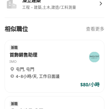
濚立建築
福利
工程 – 建築,土木,建造/工料測量
薪金面議，提供具競爭力之薪酬待遇
每年享有12天有薪假期
生日當日可享額外有薪生日假期
相似職位
查看更多
提供醫療津貼，保障員工健康需求
全職僱用，工作地點主要位於九龍，亦需因應業
務需要前往國內
兼職
首飾銷售助理
IMO
屯門
,
屯門
4~8小時/天, 工作日面議
$80/小時
兼職