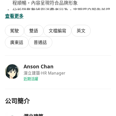
程順暢，內容呈現符合品牌形象
分析銷售數據與消費者行為，定期提交報告並提
查看更多
出可行的業務增長建議
駕駛
雙語
文檔編寫
英文
工作要求
具備五年或以上電子商務相關工作經驗，有高端
廣東話
普通話
時尚或奢侈品行業背景者優先
熟悉中國內地及香港電商生態，掌握主流平臺操
作規則與流量邏輯
Anson Chan
流利使用廣東話、普通話及英文進行書面與口語
濚立建築
·HR Manager
溝通
近期活躍
主要香港工作與需要往返國內辦公地點，能適應
跨境工作安排
具備出色的項目管理能力、數據分析思維及跨部
公司簡介
門協作經驗