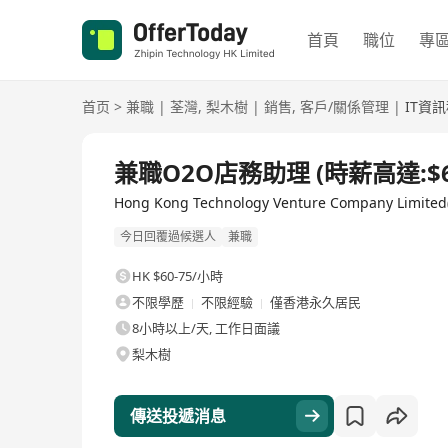
首頁
職位
專
首页
>
兼職
|
荃灣
,
梨木樹
|
銷售
,
客戶/關係管理
|
IT資
兼職O2O店務助理 (時薪高達:$6
Hong Kong Technology Venture Company Lim
今日回覆過候選人
兼職
HK $60-75/小時
不限學歷
不限經驗
僅香港永久居民
8小時以上/天, 工作日面議
梨木樹
傳送投遞消息