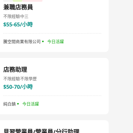
透過Shoalter Automation和Shoalter Technology，引入
兼職店務員
自動化零售店和系統，應用最先進的機器人技術、自行設
計的機械和軟件，實現線下零售店的完全自動化銷售和配
不限經驗
中三
送流程，為未來在線零售提供建設性的技術解決方案。
$55-65/小時
Hong Kong TV Network Limited, originating from its
establishment on May 19, 1992, has undergone years of
transformation and development, evolving from an
initial applicant for a television station to a technology
騰空間商業有限公司
今日活躍
company providing e-commerce platforms. The
company's predecessor was City Telecom, renaming
itself Hong Kong Television Network Limited in 2012
after selling its main business, Hong Kong Broadband
Network, and attempting to enter the free-to-air
店務助理
television market in Hong Kong. However, in March
2018, HKTV announced its abandonment of its
不限經驗
不限學歷
television business, publicly stating its focus would shift
$50-70/小時
towards its online shopping platform - HKTVmall,
withdrawing its application for a free-to-air television
license and returning mobile TV licenses to the Hong
純白鎮
今日活躍
Kong Communications Authority. Following this, on July
13, 2021, HKTV changed its name from Hong Kong
Television Network to Hong Kong TV & Tech Ventures
Limited, marking the completion of the company's
business transformation. Known for its e-commerce
platforms, HKTV operates Hong Kong's largest 24-hour
見習營業員/營業員/分行助理