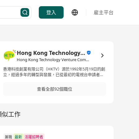
登入
雇主平台
Hong Kong Technology Venture Company Limited(HKTV)
Hong Kong Technology Venture Company Limited(HKTV)·IT資訊科技/電子商務
香港科技創業有限公司（HKTV）源於1992年5月19日的創
立，經過多年的轉型與發展，已從最初的電視台申請者進
化成為一個提供電子商務平台的科技公司。該公司的前身
為城市電訊，2012年出售了其主要業務香港寬頻網絡後更
查看全部92個職位
名為香港電視網絡有限公司，並嘗試進入香港的免費電視
市場。然而，到了2018年3月，HKTV宣布放棄其電視業
務，對外宣布將專注於其在線購物平台——HKTVmall，從
而撤回了其免費電視牌照的申請並將移動電視牌照歸還給
類似工作
香港通訊局。隨後在2021年7月13日，HKTV將名稱從香港
電視網絡更改為香港科技創業有限公司，標誌著公司業務
的轉型完成。HKTV現以其電子商務平台而聞名，運營香港
最大的24小時在線購物商城——HKTVmall，提供超過頂尖
的購物和娛樂（'shoppertainment'）平台。此外，HKTV
兼職
最新
活躍招聘者