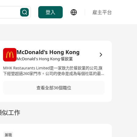
登入
雇主平台
McDonald's Hong Kong
McDonald's Hong Kong·餐飲業
MHK Restaurants Limited是一家致力於餐飲業的公司,旗
下經營超過260家門市。公司的使命是成為每個社區的最
佳雇主,為員工提供機會、培訓與開發、滿足感以及獎勵與
認可。在公司的經營領域中,多元化是其核心價值之一。公
查看全部36個職位
司非常重視多元化的企業文化和人才發展,為來自不同背景
和教育水平的員工提供學習和專業成長的機會。 MHK
Restaurants Limited相信透過這種多元化的做法,可以促進
員工的個人成長,並為企業帶來更多創新與發展 MHK
類似工作
Restaurants Limited is a company dedicated to the
food and beverage industry, operating over 260 outlets.
The mission of the company is to be the best employer
in every community, providing opportunities, training
and development, satisfaction, as well as rewards and
兼職