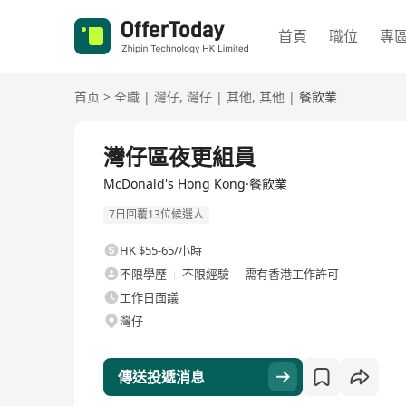
首頁
職位
專
首页
>
全職
|
灣仔
,
灣仔
|
其他
,
其他
|
餐飲業
全職
灣仔區夜更組員
McDonald's Hong Kong·餐飲業
7日回覆13位候選人
HK $55-65/小時
不限學歷
不限經驗
需有香港工作許可
工作日面議
灣仔
傳送投遞消息