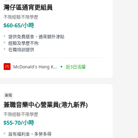
recognition for its employees. Diversity is one of the
灣仔區通宵更組員
core values in the company's operations. It places great
importance on a diverse corporate culture and talent
不限經驗
不限學歷
development, offering learning and professional
$60-65/小時
growth opportunities to employees from various
backgrounds and educational levels. MHK Restaurants
Limited believes that through this diversified approach,
提供免費膳食，通宵額外津貼
it can foster personal growth among employees and
經驗及學歷不拘
bring about more innovation and development for the
在職培訓提供
enterprise.
McDonald's Hong Kong
近3日活躍
兼職
兼職音樂中心營業員(港九新界)
不限經驗
不限學歷
$55-70/小時
設有福利金，多勞多得