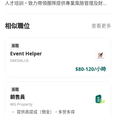
人才培訓。致力帶領團隊提供專業風險管理及財務
策劃方案，協助客戶實現長遠財務目標。 負責制定
地區業務發展策略、監督團隊銷售表現及培育管理
層人才。透過系統化培訓及績效管理，建立高效及
相似職位
查看更多
具持續增長能力嘅專業團隊。 專長包括： - 團隊管
理及人才發展 - 高端客戶財務策劃 - 業務拓展及市
場策略 - 銷售領導及績效提升 - 合規及風險管理 目
兼職
標係持續擴展業務版圖，同時培養更多具專業操守
Event Helper
及競爭力嘅保險領袖。
DAEDALUS
$80-120/小時
兼職
銷售員
WG Property
提供高提成（佣金），多勞多得