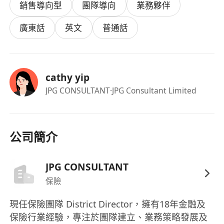
銷售導向型
團隊導向
業務夥伴
強烈的目標導向心態，具有證明達成並超越銷售
目標的記錄。
廣東話
英文
普通話
主動積極、自我驅動，能夠獨立作業，同時也具
有團隊合作精神。
cathy yip
JPG CONSULTANT
·JPG Consultant Limited
公司簡介
JPG CONSULTANT
保險
現任保險團隊 District Director，擁有18年金融及
保險行業經驗，專注於團隊建立、業務策略發展及